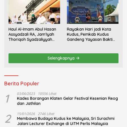
Haul Al-Imam Abul Hasan
Rayakan Hari jadi Kota
Assyadzali RA, Jam’iyah
Kudus, Pemkab Kudus
Thoriqoh Syadzaliyyah
Gandeng Yayasan Bakti
Kudus Berlangsung
Nojorono Gelar Festival
Khidmat
Tari Lajur Caping Kalo
Selengkapnya
Berita Populer
1
03/06/2023
10556 Lihat
Kades Borangan Klaten Gelar Festival Kesenian Reog
dan Jathilan
2
15/01/2026
2746 Lihat
Membawa Budaya Kudus ke Malaysia, Sri Surachmi
Jalani Lecturer Exchange di UiTM Perlis Malaysia