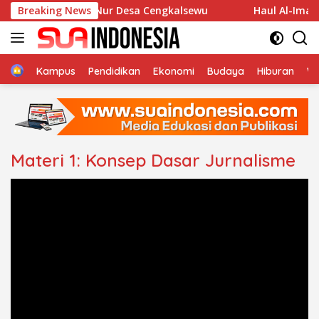
Langsung
 Musholla An-Nur Desa Cengkalsewu
Breaking News
Haul Al-Imam Abu
ke
konten
Home
Kampus
Pendidikan
Ekonomi
Budaya
Hiburan
Wi
Materi 1: Konsep Dasar Jurnalisme