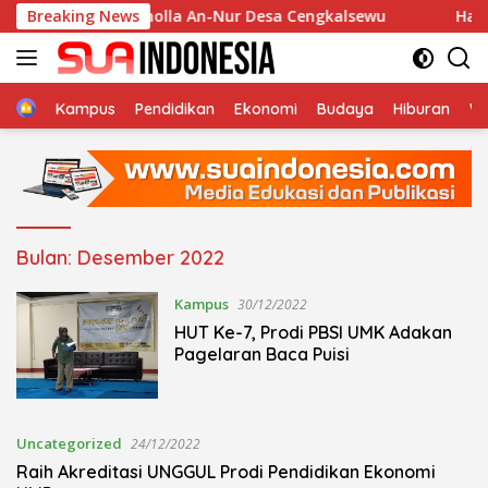
Langsung
urban di Musholla An-Nur Desa Cengkalsewu
Breaking News
Haul Al-
ke
konten
Home
Kampus
Pendidikan
Ekonomi
Budaya
Hiburan
Wi
Bulan:
Desember 2022
Kampus
30/12/2022
HUT Ke-7, Prodi PBSI UMK Adakan
Pagelaran Baca Puisi
Uncategorized
24/12/2022
Raih Akreditasi UNGGUL Prodi Pendidikan Ekonomi