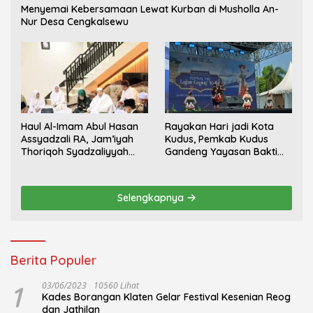
Menyemai Kebersamaan Lewat Kurban di Musholla An-
Nur Desa Cengkalsewu
Haul Al-Imam Abul Hasan
Rayakan Hari jadi Kota
Assyadzali RA, Jam’iyah
Kudus, Pemkab Kudus
Thoriqoh Syadzaliyyah
Gandeng Yayasan Bakti
Kudus Berlangsung
Nojorono Gelar Festival
Khidmat
Tari Lajur Caping Kalo
Selengkapnya
Berita Populer
1
03/06/2023
10560 Lihat
Kades Borangan Klaten Gelar Festival Kesenian Reog
dan Jathilan