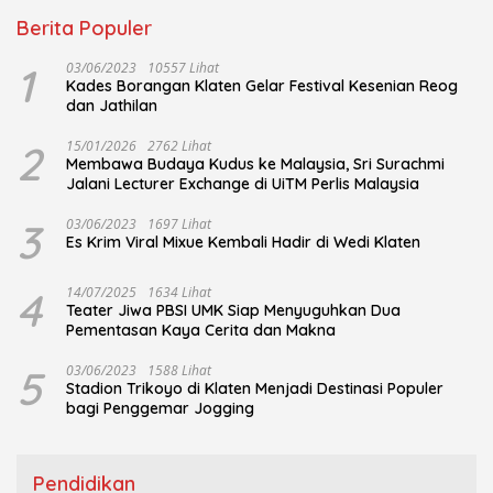
Berita Populer
1
03/06/2023
10557 Lihat
Kades Borangan Klaten Gelar Festival Kesenian Reog
dan Jathilan
2
15/01/2026
2762 Lihat
Membawa Budaya Kudus ke Malaysia, Sri Surachmi
Jalani Lecturer Exchange di UiTM Perlis Malaysia
3
03/06/2023
1697 Lihat
Es Krim Viral Mixue Kembali Hadir di Wedi Klaten
4
14/07/2025
1634 Lihat
Teater Jiwa PBSI UMK Siap Menyuguhkan Dua
Pementasan Kaya Cerita dan Makna
5
03/06/2023
1588 Lihat
Stadion Trikoyo di Klaten Menjadi Destinasi Populer
bagi Penggemar Jogging
Pendidikan