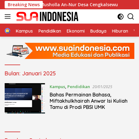
Langsung
at Kurban di Musholla An-Nur Desa Cengkalsewu
Breaking News
Haul
ke
konten
Home
Kampus
Pendidikan
Ekonomi
Budaya
Hiburan
Wi
Bulan:
Januari 2025
Kampus
,
Pendidikan
20/01/2025
Bahas Permainan Bahasa,
Miftakhulkhairah Anwar Isi Kuliah
Tamu di Prodi PBSI UMK