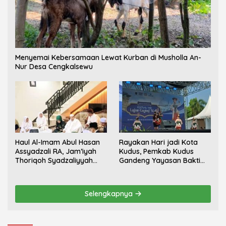
Menyemai Kebersamaan Lewat Kurban di Musholla An-
Nur Desa Cengkalsewu
Haul Al-Imam Abul Hasan
Rayakan Hari jadi Kota
Assyadzali RA, Jam’iyah
Kudus, Pemkab Kudus
Thoriqoh Syadzaliyyah
Gandeng Yayasan Bakti
Kudus Berlangsung
Nojorono Gelar Festival
Khidmat
Tari Lajur Caping Kalo
Selengkapnya