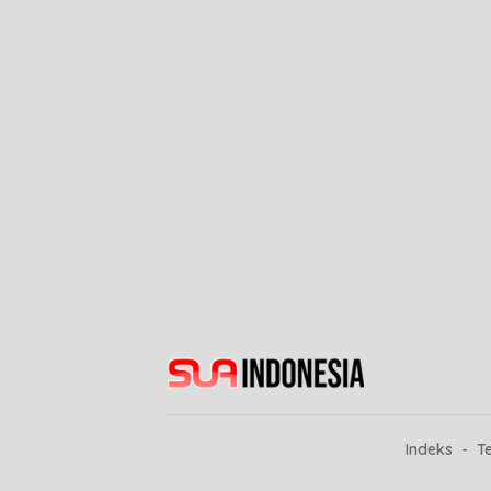
Indeks
T