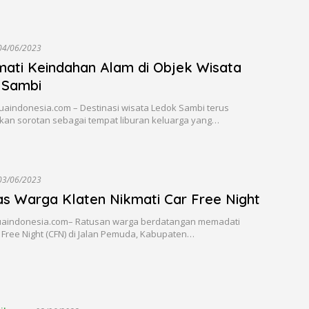
04/06/2023
ati Keindahan Alam di Objek Wisata
 Sambi
uaindonesia.com – Destinasi wisata Ledok Sambi terus
an sorotan sebagai tempat liburan keluarga yang…
03/06/2023
as Warga Klaten Nikmati Car Free Night
uaindonesia.com– Ratusan warga berdatangan memadati
 Free Night (CFN) di Jalan Pemuda, Kabupaten…