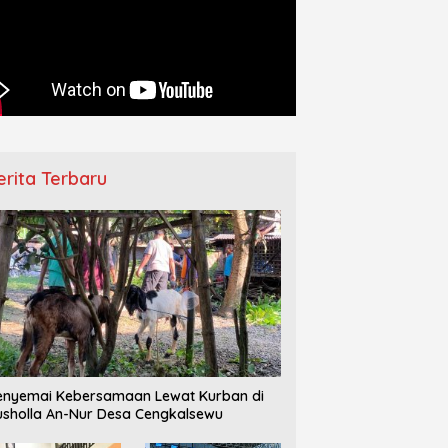
–IPPNU Gamong
Pemberangkatan Jamaah Haji
Ha
ngkan Persiapan Makesta
Jepara Berlangsung Khidmat,
D
 Jelang Reorganisasi
Diwarnai Tangis Haru Keluarga
T
ng
erita Terbaru
nyemai Kebersamaan Lewat Kurban di
sholla An-Nur Desa Cengkalsewu