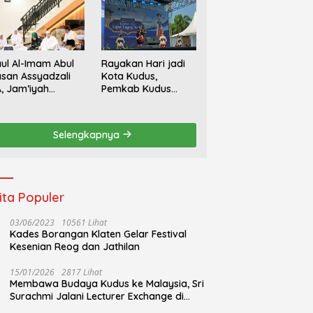
ul Al-Imam Abul
Rayakan Hari jadi
san Assyadzali
Kota Kudus,
, Jam’iyah
Pemkab Kudus
oriqoh
Gandeng Yayasan
adzaliyyah Kudus
Bakti Nojorono
rlangsung
Gelar Festival Tari
Selengkapnya
hidmat
Lajur Caping Kalo
ita Populer
03/06/2023
10561 Lihat
Kades Borangan Klaten Gelar Festival
Kesenian Reog dan Jathilan
15/01/2026
2817 Lihat
Membawa Budaya Kudus ke Malaysia, Sri
Surachmi Jalani Lecturer Exchange di
UiTM Perlis Malaysia