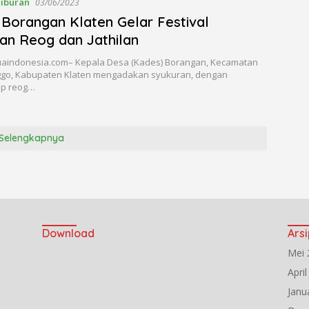
iburan
03/06/2023
Borangan Klaten Gelar Festival
an Reog dan Jathilan
uaindonesia.com– Kepala Desa (Kades) Borangan, Kecamatan
go, Kabupaten Klaten mengadakan syukuran, dengan
p reog…
Selengkapnya
Download
Arsi
Mei 
Apri
Janu