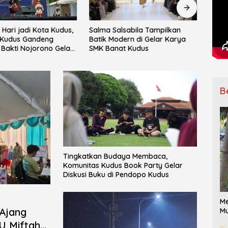
Hari jadi Kota Kudus,
Salma Salsabila Tampilkan
IPNU
Kudus Gandeng
Batik Modern di Gelar Karya
Mata
Bakti Nojorono Gelar
SMK Banat Kudus
ke-15
Tari Lajur Caping Kalo
Ranti
B
Tingkatkan Budaya Membaca,
Komunitas Kudus Book Party Gelar
Diskusi Buku di Pendopo Kudus
Me
 Ajang
Mu
U Miftahul