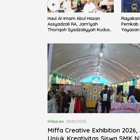
Haul Al-Imam Abul Hasan
Rayakan 
ebersamaan Lewat
Assyadzali RA, Jam’iyah
Pemkab 
usholla An-Nur
Thoriqoh Syadzaliyyah Kudus
Yayasan 
alsewu
Berlangsung Khidmat
Festival 
Hiburan
05/05/2026
Miffa Creative Exhibition 2026,
Unjuk Kreativitas Siswa SMK N