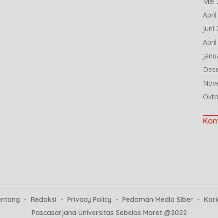
Mei 
Apri
Juni
Apri
Janu
Des
Nov
Okto
Kom
entang
Redaksi
Privacy Policy
Pedoman Media Siber
Kari
Pascasarjana Universitas Sebelas Maret @2022