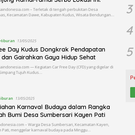
3
aindonesia.com – Terletak di tengah perbukitan Desa
as, Kecamatan Dawe, Kabupaten Kudus, Wisata Bendungan…
4
Hiburan
13/05/2025
5
ree Day Kudus Dongkrak Pendapatan
dan Gairahkan Gaya Hidup Sehat
indonesia.com — Kegiatan Car Free Day (CFD) yang digelar di
 Simpang Tujuh Kudus…
P
iburan
13/05/2025
iahan Karnaval Budaya dalam Rangka
h Bumi Desa Sumbersari Kayen Pati
indonesia.com – Warga Desa Sumbersari, Kecamatan Kayen,
 Pati, menggelar karnaval budaya pada Minggu…