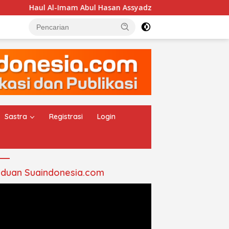
-Imam Abul Hasan Assyadzali RA, Jam’iyah Thoriqoh Syadzaliy
Sastra
Registrasi
Login
duan Suaindonesia.com