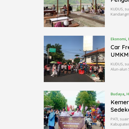
KUDUS, su
Kandangm
Ekonomi
,
Car F
UMKM 
KUDUS, sua
Alun-alun
Budaya
,
H
Kemer
Sedeka
PATI, sua
Kabupaten