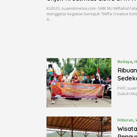
Falah Kudus
KUDUS, suaindonesia.com- SMK NU Miftahul Fal
menggelar kegiatan bertajuk “Miffa Creative Exhi
4…
Budaya
,
H
Ribuan
Sedek
PATI, suai
Dukuh Moj
Hiburan
,
Wisata
Pengun