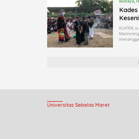
Budaya
,
H
Kades 
Keseni
KLATEN, s
Manisreng
menangga
Universitas Sebelas Maret