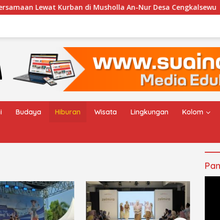
Kurban di Musholla An-Nur Desa Cengkalsewu
Haul Al
i
Budaya
Hiburan
Wisata
Lingkungan
Kolom
Pan