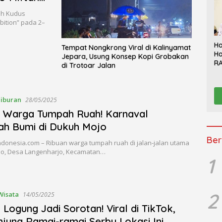
ah Kudus
bition” pada 2–
Ha
Tempat Nongkrong Viral di Kalinyamat
Ha
Jepara, Usung Konsep Kopi Grobakan
RA
di Trotoar Jalan
Th
Sy
Be
K
iburan
28/05/2025
 Warga Tumpah Ruah! Karnaval
ah Bumi di Dukuh Mojo
Ber
ndonesia.com – Ribuan warga tumpah ruah di jalan-jalan utama
o, Desa Langenharjo, Kecamatan…
1
2
Wisata
14/05/2025
 Logung Jadi Sorotan! Viral di TikTok,
jung Ramai-ramai Serbu Lokasi Ini.