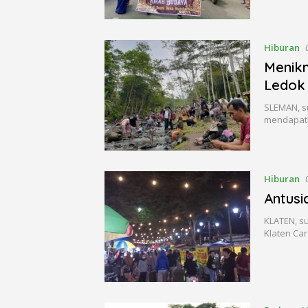
Hiburan
Menikm
Ledok
SLEMAN, s
mendapatk
Hiburan
Antusi
KLATEN, s
Klaten Car