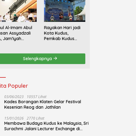
ul Al-Imam Abul
Rayakan Hari jadi
san Assyadzali
Kota Kudus,
, Jam’iyah
Pemkab Kudus
oriqoh
Gandeng Yayasan
adzaliyyah Kudus
Bakti Nojorono
rlangsung
Gelar Festival Tari
Selengkapnya
hidmat
Lajur Caping Kalo
ita Populer
03/06/2023
10557 Lihat
Kades Borangan Klaten Gelar Festival
Kesenian Reog dan Jathilan
15/01/2026
2770 Lihat
Membawa Budaya Kudus ke Malaysia, Sri
Surachmi Jalani Lecturer Exchange di
UiTM Perlis Malaysia