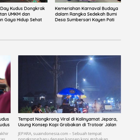
e Day Kudus Dongkrak
Kemeriahan Karnaval Budaya
tan UMKM dan
dalam Rangka Sedekah Bumi
n Gaya Hidup Sehat
Desa Sumbersari Kayen Pati
udus
Tempat Nongkrong Viral di Kalinyamat Jepara,
Kudus
Usung Konsep Kopi Grobakan di Trotoar Jalan
akhir
JEPARA, suaindonesia.com – Sebuah tempat
tas
nongkrong baru dengan konsep kopi grobakan