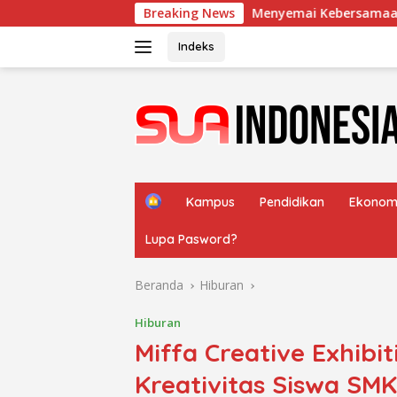
Langsung
Menyemai Kebersamaan Lewat Kurban di Mus
Breaking News
ke
konten
Indeks
H
Kampus
Pendidikan
Ekonom
o
m
Lupa Pasword?
e
Beranda
Hiburan
Hiburan
Miffa Creative Exhibi
Kreativitas Siswa SMK