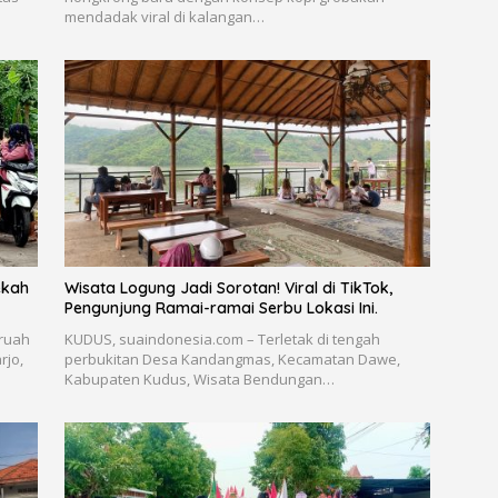
mendadak viral di kalangan…
ekah
Wisata Logung Jadi Sorotan! Viral di TikTok,
Pengunjung Ramai-ramai Serbu Lokasi Ini.
 ruah
KUDUS, suaindonesia.com – Terletak di tengah
rjo,
perbukitan Desa Kandangmas, Kecamatan Dawe,
Kabupaten Kudus, Wisata Bendungan…