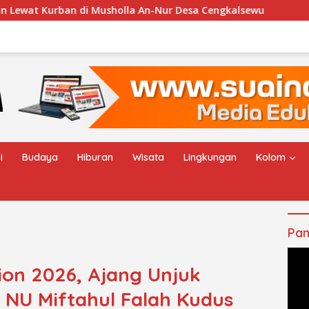
holla An-Nur Desa Cengkalsewu
Haul Al-Imam Abul Has
i
Budaya
Hiburan
Wisata
Lingkungan
Kolom
Pan
tion 2026, Ajang Unjuk
 NU Miftahul Falah Kudus