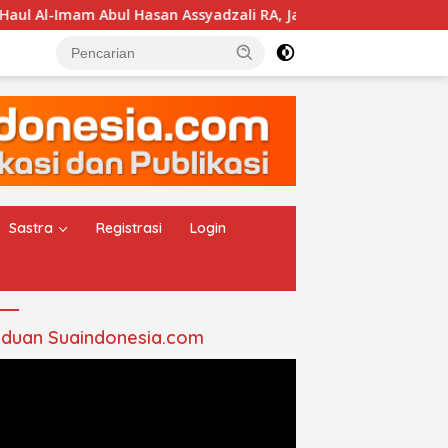
an Assyadzali RA, Jam’iyah Thoriqoh Syadzaliyyah Kudus Berl
Sastra
Registrasi
Login
duan Suaindonesia.com