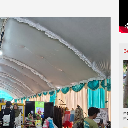
B
Me
Mu