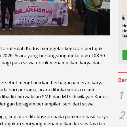
Ha
Ha
RA
Th
Sy
tahul Falah Kudus
menggelar kegiatan bertajuk
Be
ei 2026. Acara yang berlangsung mulai pukul 08.30
K
g bagi para siswa untuk menampilkan karya dan
Ber
i tersebut menghadirkan berbagai pameran karya
Pada hari pertama, acara dibuka secara resmi
1
ihadiri perwakilan SMP dan MTs di wilayah Kudus.
dengan beragam penampilan seni dari siswa.
2
tiga, kegiatan difokuskan pada pameran hasil karya
pertunjukan seni yang menampilkan kreativitas dan