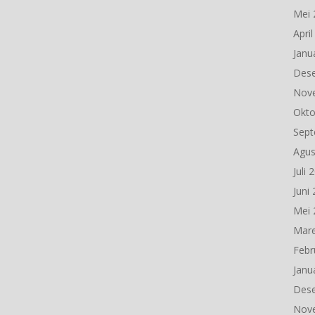
Mei 
Apri
Janu
Des
Nov
Okto
Sept
Agus
Juli 
Juni
Mei 
Mare
Febr
Janu
Des
Nov