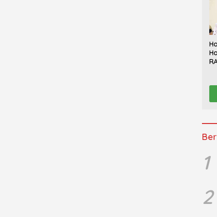
Ha
Ha
RA
Th
Sy
Be
K
Ber
1
2