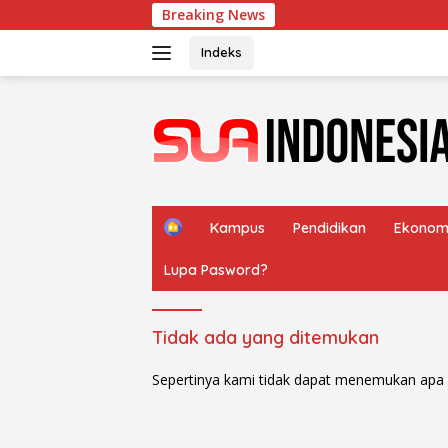
Langsung
Breaking News
Me
ke
konten
Indeks
H
Kampus
Pendidikan
Ekonom
o
m
Lupa Pasword?
e
Tidak ada yang ditemukan
Sepertinya kami tidak dapat menemukan apa 