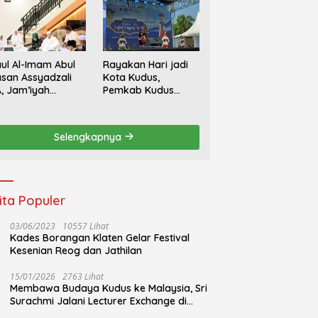
ul Al-Imam Abul
Rayakan Hari jadi
san Assyadzali
Kota Kudus,
, Jam’iyah
Pemkab Kudus
oriqoh
Gandeng Yayasan
adzaliyyah Kudus
Bakti Nojorono
rlangsung
Gelar Festival Tari
Selengkapnya
hidmat
Lajur Caping Kalo
ita Populer
03/06/2023
10557 Lihat
Kades Borangan Klaten Gelar Festival
Kesenian Reog dan Jathilan
15/01/2026
2763 Lihat
Membawa Budaya Kudus ke Malaysia, Sri
Surachmi Jalani Lecturer Exchange di
UiTM Perlis Malaysia