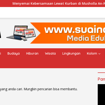
nyemai Kebersamaan Lewat Kurban di Musholla An-Nur Desa 
i
Budaya
Hiburan
Wisata
Lingkungan
Kolom
Pan
yang anda cari. Mungkin pencarian bisa membantu.