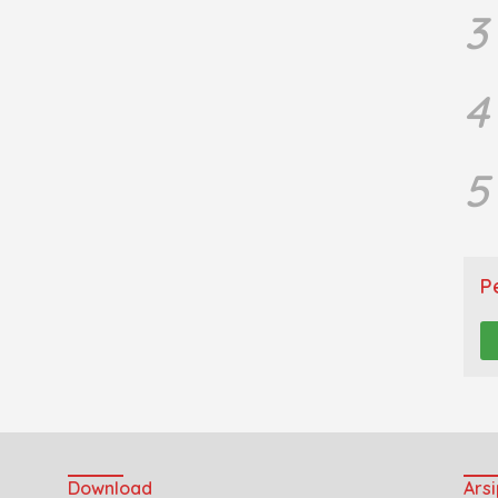
3
4
5
P
Download
Arsi