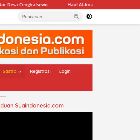
Cengkalsewu
Haul Al-Imam Abul Hasan Assyadzali RA, J
Sastra
Registrasi
Login
duan Suaindonesia.com