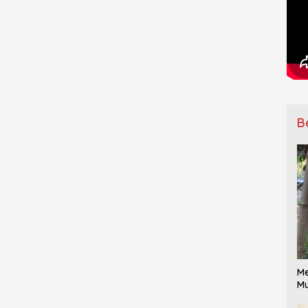
B
Me
Mu