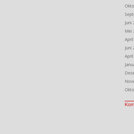
Okto
Sept
Juni
Mei 
Apri
Juni
Apri
Janu
Des
Nov
Okto
Kom