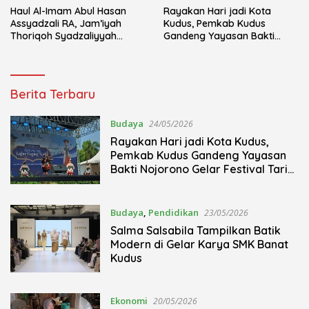
Haul Al-Imam Abul Hasan
Rayakan Hari jadi Kota
Assyadzali RA, Jam’iyah
Kudus, Pemkab Kudus
Thoriqoh Syadzaliyyah
Gandeng Yayasan Bakti
Kudus Berlangsung Khidmat
Nojorono Gelar Festival Tari
Lajur Caping Kalo
Sua
Berita Terbaru
Indonesia
Budaya
24/05/2026
Rayakan Hari jadi Kota Kudus,
Pemkab Kudus Gandeng Yayasan
Bakti Nojorono Gelar Festival Tari
Lajur Caping Kalo
Budaya
,
Pendidikan
23/05/2026
Salma Salsabila Tampilkan Batik
Modern di Gelar Karya SMK Banat
Kudus
Ekonomi
20/05/2026