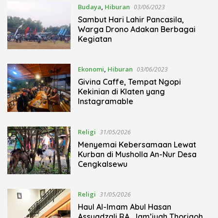
Budaya
,
Hiburan
03/06/2023
Sambut Hari Lahir Pancasila,
Warga Drono Adakan Berbagai
Kegiatan
Ekonomi
,
Hiburan
03/06/2023
Givina Caffe, Tempat Ngopi
Kekinian di Klaten yang
Instagramable
Religi
31/05/2026
Menyemai Kebersamaan Lewat
Kurban di Musholla An-Nur Desa
Cengkalsewu
Religi
31/05/2026
Haul Al-Imam Abul Hasan
Assyadzali RA, Jam’iyah Thoriqoh