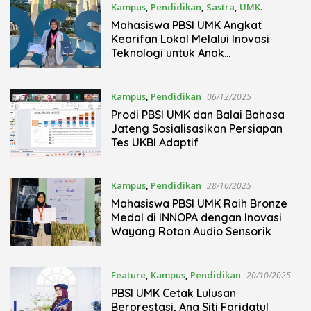
Kampus
,
Pendidikan
,
Sastra
,
UMK
06/12/2025
Mahasiswa PBSI UMK Angkat
Kearifan Lokal Melalui Inovasi
Teknologi untuk Anak
Berkebutuhan Khusus
Kampus
,
Pendidikan
06/12/2025
Prodi PBSI UMK dan Balai Bahasa
Jateng Sosialisasikan Persiapan
Tes UKBI Adaptif
Kampus
,
Pendidikan
28/10/2025
Mahasiswa PBSI UMK Raih Bronze
Medal di INNOPA dengan Inovasi
Wayang Rotan Audio Sensorik
Feature
,
Kampus
,
Pendidikan
20/10/2025
PBSI UMK Cetak Lulusan
Berprestasi, Ana Siti Faridatul