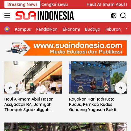
Langsung
ur Desa Cengkalsewu
Breaking News
Haul Al-Imam Abul Hasan Assyadz
ke
konten
Home
Kampus
Pendidikan
Ekonomi
Budaya
Hiburan
Wi
Haul Al-Imam Abul Hasan
Rayakan Hari jadi Kota
Assyadzali RA, Jam’iyah
Kudus, Pemkab Kudus
Thoriqoh Syadzaliyyah
Gandeng Yayasan Bakti
Kudus Berlangsung Khidmat
Nojorono Gelar Festival Tari
Lajur Caping Kalo