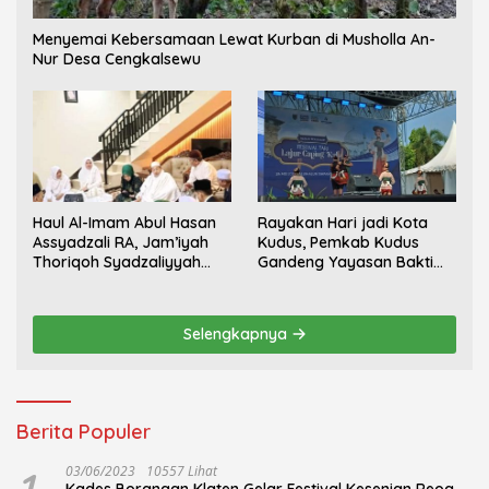
Menyemai Kebersamaan Lewat Kurban di Musholla An-
Nur Desa Cengkalsewu
Haul Al-Imam Abul Hasan
Rayakan Hari jadi Kota
Assyadzali RA, Jam’iyah
Kudus, Pemkab Kudus
Thoriqoh Syadzaliyyah
Gandeng Yayasan Bakti
Kudus Berlangsung
Nojorono Gelar Festival
Khidmat
Tari Lajur Caping Kalo
Selengkapnya
Berita Populer
03/06/2023
10557 Lihat