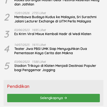
1
Kades Borangan Klaten Gelar Festival Kesenian Reog
dan Jathilan
2
15/01/2026
2755 Lihat
Membawa Budaya Kudus ke Malaysia, Sri Surachmi
Jalani Lecturer Exchange di UiTM Perlis Malaysia
3
03/06/2023
1695 Lihat
Es Krim Viral Mixue Kembali Hadir di Wedi Klaten
4
14/07/2025
1615 Lihat
Teater Jiwa PBSI UMK Siap Menyuguhkan Dua
Pementasan Kaya Cerita dan Makna
5
03/06/2023
1588 Lihat
Stadion Trikoyo di Klaten Menjadi Destinasi Populer
bagi Penggemar Jogging
Pendidikan
Selengkapnya