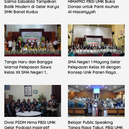
Salma Salsabila Tampilkan
HIMAPRO PBSI UMK Buka
Batik Modern di Gelar Karya
Donasi untuk Panti Asuhan
SMK Banat Kudus
Al-Hasaniyyah
Tangis Haru dan Bangga
SMA Negeri 1 Mayong Gelar
Warnai Pelepasan Siswa
Pelepasan Kelas XII dengan
Kelas XII SMA Negeri 1
Konsep Unik Panen Raya
Mayong
Hidroponik
Divisi PSDM Hima PBSI UMK
Belajar Public Speaking
Gelar Podcast Inspiratif
Tanpa Rasa Takut, PBSI UMK