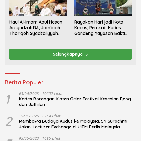
Haul Al-Imam Abul Hasan
Rayakan Hari jadi Kota
Assyadzali RA, Jam’iyah
Kudus, Pemkab Kudus
Thoriqoh Syadzaliyyah
Gandeng Yayasan Bakti
Kudus Berlangsung
Nojorono Gelar Festival
Khidmat
Tari Lajur Caping Kalo
Selengkapnya
Berita Populer
1
03/06/2023
10557 Lihat
Kades Borangan Klaten Gelar Festival Kesenian Reog
dan Jathilan
2
15/01/2026
2754 Lihat
Membawa Budaya Kudus ke Malaysia, Sri Surachmi
Jalani Lecturer Exchange di UiTM Perlis Malaysia
03/06/2023
1695 Lihat