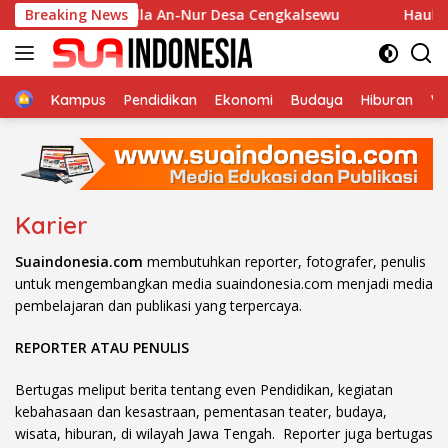
Langsung
ban di Musholla An-Nur Desa Cengkalsewu
Breaking News
Haul Al-Im
ke
konten
Home
Kampus
Pendidikan
Ekonomi
Budaya
Hiburan
Wi
Karier
Suaindonesia.com
membutuhkan reporter, fotografer, penulis
untuk mengembangkan media suaindonesia.com menjadi media
pembelajaran dan publikasi yang terpercaya.
REPORTER ATAU PENULIS
Bertugas meliput berita tentang even Pendidikan, kegiatan
kebahasaan dan kesastraan, pementasan teater, budaya,
wisata, hiburan, di wilayah Jawa Tengah. Reporter juga bertugas