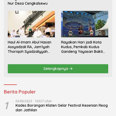
Nur Desa Cengkalsewu
Haul Al-Imam Abul Hasan
Rayakan Hari jadi Kota
Assyadzali RA, Jam’iyah
Kudus, Pemkab Kudus
Thoriqoh Syadzaliyyah
Gandeng Yayasan Bakti
Kudus Berlangsung
Nojorono Gelar Festival
Khidmat
Tari Lajur Caping Kalo
Selengkapnya
Berita Populer
1
03/06/2023
10557 Lihat
Kades Borangan Klaten Gelar Festival Kesenian Reog
dan Jathilan