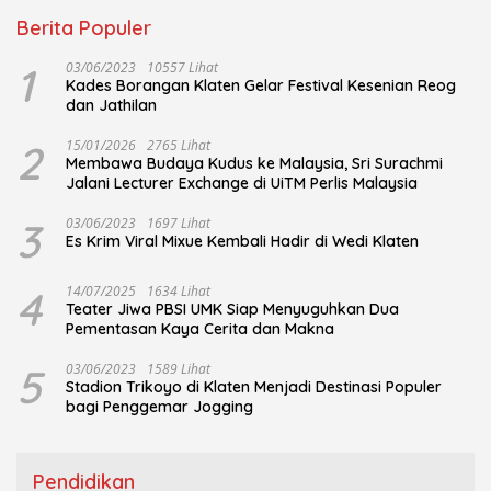
Berita Populer
1
03/06/2023
10557 Lihat
Kades Borangan Klaten Gelar Festival Kesenian Reog
dan Jathilan
2
15/01/2026
2765 Lihat
Membawa Budaya Kudus ke Malaysia, Sri Surachmi
Jalani Lecturer Exchange di UiTM Perlis Malaysia
3
03/06/2023
1697 Lihat
Es Krim Viral Mixue Kembali Hadir di Wedi Klaten
4
14/07/2025
1634 Lihat
Teater Jiwa PBSI UMK Siap Menyuguhkan Dua
Pementasan Kaya Cerita dan Makna
5
03/06/2023
1589 Lihat
Stadion Trikoyo di Klaten Menjadi Destinasi Populer
bagi Penggemar Jogging
Pendidikan