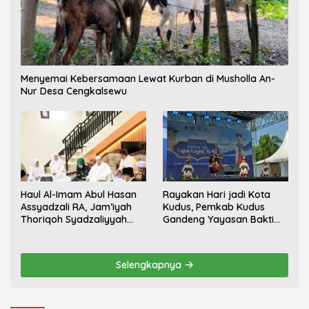
Menyemai Kebersamaan Lewat Kurban di Musholla An-
Nur Desa Cengkalsewu
Haul Al-Imam Abul Hasan
Rayakan Hari jadi Kota
Assyadzali RA, Jam’iyah
Kudus, Pemkab Kudus
Thoriqoh Syadzaliyyah
Gandeng Yayasan Bakti
Kudus Berlangsung
Nojorono Gelar Festival
Khidmat
Tari Lajur Caping Kalo
Selengkapnya