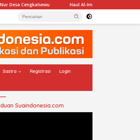
Cengkalsewu
Haul Al-Imam Abul Hasan Assyadzali RA, 
Sastra
Registrasi
Login
duan Suaindonesia.com