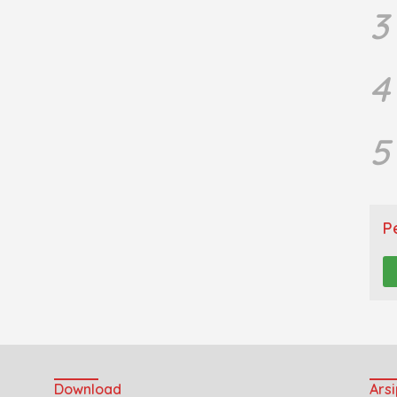
3
4
5
P
Download
Arsi