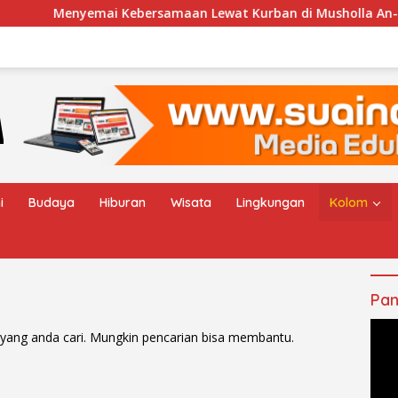
nyemai Kebersamaan Lewat Kurban di Musholla An-Nur Desa 
i
Budaya
Hiburan
Wisata
Lingkungan
Kolom
Pan
yang anda cari. Mungkin pencarian bisa membantu.