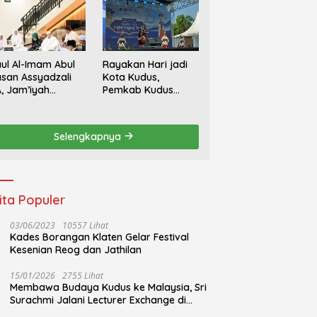
ul Al-Imam Abul
Rayakan Hari jadi
san Assyadzali
Kota Kudus,
, Jam’iyah
Pemkab Kudus
oriqoh
Gandeng Yayasan
adzaliyyah Kudus
Bakti Nojorono
rlangsung
Gelar Festival Tari
Selengkapnya
hidmat
Lajur Caping Kalo
ita Populer
03/06/2023
10557 Lihat
Kades Borangan Klaten Gelar Festival
Kesenian Reog dan Jathilan
15/01/2026
2755 Lihat
Membawa Budaya Kudus ke Malaysia, Sri
Surachmi Jalani Lecturer Exchange di
UiTM Perlis Malaysia