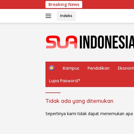
Langsung
Breaking News
Me
ke
konten
Indeks
H
Kampus
Pendidikan
Ekonom
o
m
Lupa Pasword?
e
Tidak ada yang ditemukan
Sepertinya kami tidak dapat menemukan apa 