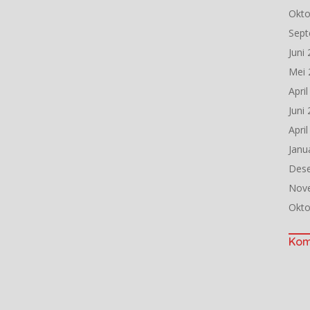
Okto
Sept
Juni
Mei 
Apri
Juni
Apri
Janu
Des
Nov
Okto
Kom