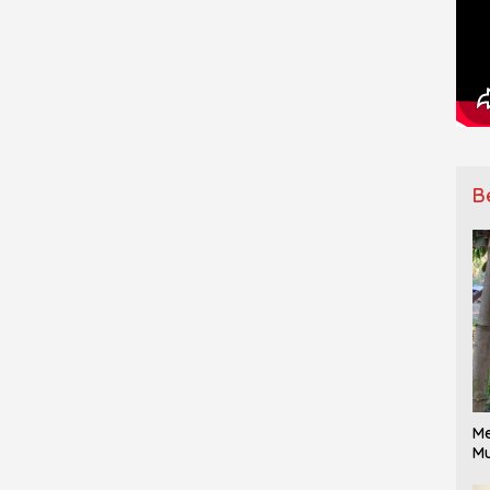
B
Me
Mu