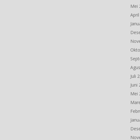
Mei 
Apri
Janu
Des
Nov
Okto
Sept
Agus
Juli 
Juni
Mei 
Mare
Febr
Janu
Des
Nov