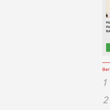
Ha
Ha
RA
Th
Sy
Be
K
Ber
1
2