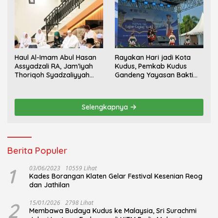
Haul Al-Imam Abul Hasan
Rayakan Hari jadi Kota
Assyadzali RA, Jam’iyah
Kudus, Pemkab Kudus
Thoriqoh Syadzaliyyah
Gandeng Yayasan Bakti
Kudus Berlangsung
Nojorono Gelar Festival
Khidmat
Tari Lajur Caping Kalo
Selengkapnya
Berita Populer
1
03/06/2023
10559 Lihat
Kades Borangan Klaten Gelar Festival Kesenian Reog
dan Jathilan
2
15/01/2026
2798 Lihat
Membawa Budaya Kudus ke Malaysia, Sri Surachmi