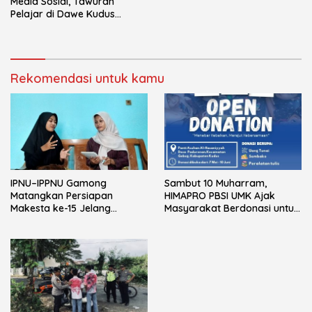
Media Sosial, Tawuran
Pelajar di Dawe Kudus
Resahkan Warga
Rekomendasi untuk kamu
IPNU–IPPNU Gamong
Sambut 10 Muharram,
Matangkan Persiapan
HIMAPRO PBSI UMK Ajak
Makesta ke-15 Jelang
Masyarakat Berdonasi untuk
Reorganisasi Ranting
Anak Yatim