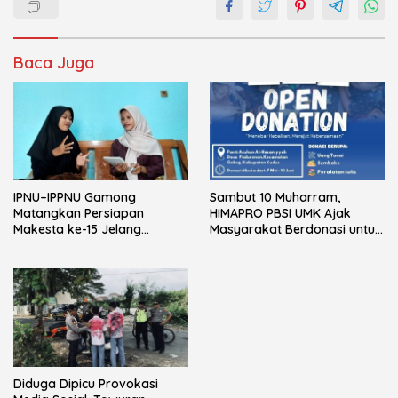
Baca Juga
IPNU–IPPNU Gamong
Sambut 10 Muharram,
Matangkan Persiapan
HIMAPRO PBSI UMK Ajak
Makesta ke-15 Jelang
Masyarakat Berdonasi untuk
Reorganisasi Ranting
Anak Yatim
Diduga Dipicu Provokasi