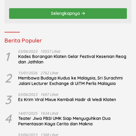
Khidmat
Tari Lajur Caping Kalo
Selengkapnya
Berita Populer
1
03/06/2023
10557 Lihat
Kades Borangan Klaten Gelar Festival Kesenian Reog
dan Jathilan
2
15/01/2026
2762 Lihat
Membawa Budaya Kudus ke Malaysia, Sri Surachmi
Jalani Lecturer Exchange di UiTM Perlis Malaysia
3
03/06/2023
1697 Lihat
Es Krim Viral Mixue Kembali Hadir di Wedi Klaten
4
14/07/2025
1634 Lihat
Teater Jiwa PBSI UMK Siap Menyuguhkan Dua
Pementasan Kaya Cerita dan Makna
03/06/2023
1588 Lihat