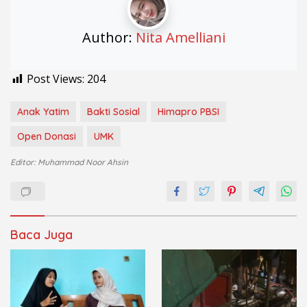
Author:
Nita Amelliani
Post Views:
204
Anak Yatim
Bakti Sosial
Himapro PBSI
Open Donasi
UMK
Editor: Muhammad Noor Ahsin
Baca Juga