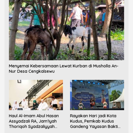
Menyemai Kebersamaan Lewat Kurban di Musholla An-
Nur Desa Cengkalsewu
Haul Al-Imam Abul Hasan
Rayakan Hari jadi Kota
Assyadzali RA, Jam’iyah
Kudus, Pemkab Kudus
Thoriqoh Syadzaliyyah
Gandeng Yayasan Bakti
Kudus Berlangsung
Nojorono Gelar Festival