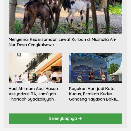
Menyemai Kebersamaan Lewat Kurban di Musholla An-
Nur Desa Cengkalsewu
Haul Al-Imam Abul Hasan
Rayakan Hari jadi Kota
Assyadzali RA, Jam’iyah
Kudus, Pemkab Kudus
Thoriqoh Syadzaliyyah
Gandeng Yayasan Bakti
Kudus Berlangsung
Nojorono Gelar Festival
Khidmat
Tari Lajur Caping Kalo
Selengkapnya