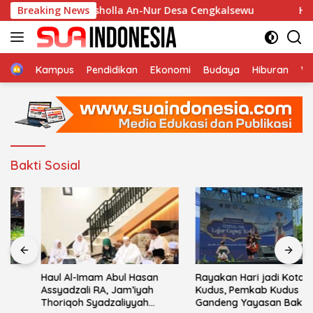
Langsung
urban di Musholla An-Nur Desa Cengkalsewu
Breaking News
Haul Al-
ke
konten
Home
Kampus
Pendidikan
Ekonomi
Budaya
Hiburan
Wi
Bakti Sosial
Haul Al-Imam Abul Hasan
Rayakan Hari jadi Kota
Assyadzali RA, Jam’iyah
Kudus, Pemkab Kudus
Thoriqoh Syadzaliyyah
Gandeng Yayasan Bakti