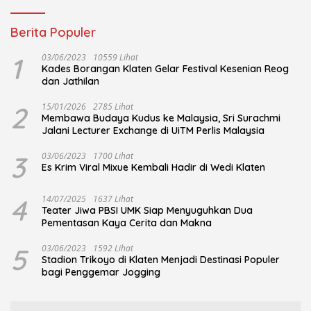
Berita Populer
1
03/06/2023
10559 Lihat
Kades Borangan Klaten Gelar Festival Kesenian Reog
dan Jathilan
2
15/01/2026
2785 Lihat
Membawa Budaya Kudus ke Malaysia, Sri Surachmi
Jalani Lecturer Exchange di UiTM Perlis Malaysia
3
03/06/2023
1700 Lihat
Es Krim Viral Mixue Kembali Hadir di Wedi Klaten
4
14/07/2025
1637 Lihat
Teater Jiwa PBSI UMK Siap Menyuguhkan Dua
Pementasan Kaya Cerita dan Makna
5
03/06/2023
1592 Lihat
Stadion Trikoyo di Klaten Menjadi Destinasi Populer
bagi Penggemar Jogging