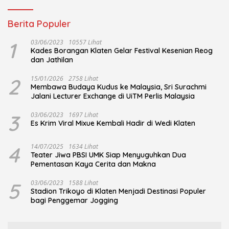
Berita Populer
1
03/06/2023
10557 Lihat
Kades Borangan Klaten Gelar Festival Kesenian Reog
dan Jathilan
2
15/01/2026
2758 Lihat
Membawa Budaya Kudus ke Malaysia, Sri Surachmi
Jalani Lecturer Exchange di UiTM Perlis Malaysia
3
03/06/2023
1697 Lihat
Es Krim Viral Mixue Kembali Hadir di Wedi Klaten
4
14/07/2025
1634 Lihat
Teater Jiwa PBSI UMK Siap Menyuguhkan Dua
Pementasan Kaya Cerita dan Makna
5
03/06/2023
1588 Lihat
Stadion Trikoyo di Klaten Menjadi Destinasi Populer
bagi Penggemar Jogging