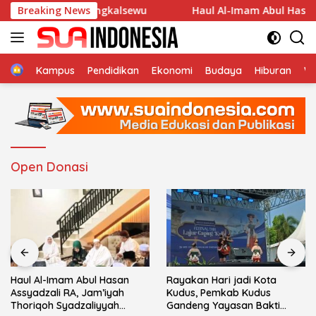
Langsung
-Nur Desa Cengkalsewu
Breaking News
Haul Al-Imam Abul Hasan Assy
ke
konten
Home
Kampus
Pendidikan
Ekonomi
Budaya
Hiburan
Wi
Open Donasi
Haul Al-Imam Abul Hasan
Rayakan Hari jadi Kota
Assyadzali RA, Jam’iyah
Kudus, Pemkab Kudus
Thoriqoh Syadzaliyyah
Gandeng Yayasan Bakti