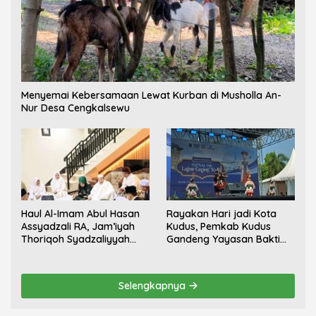
Menyemai Kebersamaan Lewat Kurban di Musholla An-
Nur Desa Cengkalsewu
Haul Al-Imam Abul Hasan
Rayakan Hari jadi Kota
Assyadzali RA, Jam’iyah
Kudus, Pemkab Kudus
Thoriqoh Syadzaliyyah
Gandeng Yayasan Bakti
Kudus Berlangsung
Nojorono Gelar Festival
Khidmat
Tari Lajur Caping Kalo
Selengkapnya