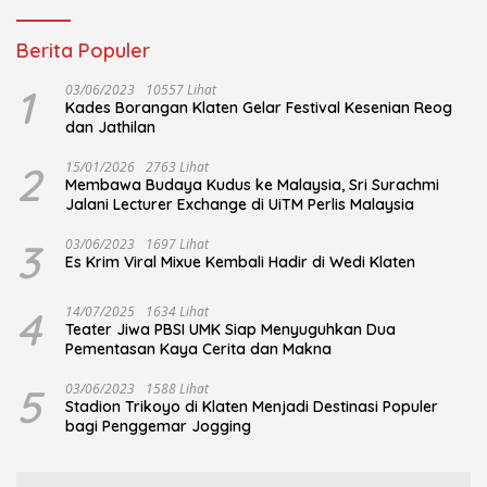
Berita Populer
1
03/06/2023
10557 Lihat
Kades Borangan Klaten Gelar Festival Kesenian Reog
dan Jathilan
2
15/01/2026
2763 Lihat
Membawa Budaya Kudus ke Malaysia, Sri Surachmi
Jalani Lecturer Exchange di UiTM Perlis Malaysia
3
03/06/2023
1697 Lihat
Es Krim Viral Mixue Kembali Hadir di Wedi Klaten
4
14/07/2025
1634 Lihat
Teater Jiwa PBSI UMK Siap Menyuguhkan Dua
Pementasan Kaya Cerita dan Makna
5
03/06/2023
1588 Lihat
Stadion Trikoyo di Klaten Menjadi Destinasi Populer
bagi Penggemar Jogging