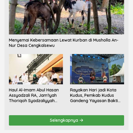
Menyemai Kebersamaan Lewat Kurban di Musholla An-
Nur Desa Cengkalsewu
Haul Al-Imam Abul Hasan
Rayakan Hari jadi Kota
Assyadzali RA, Jam’iyah
Kudus, Pemkab Kudus
Thoriqoh Syadzaliyyah
Gandeng Yayasan Bakti
Kudus Berlangsung
Nojorono Gelar Festival
Khidmat
Tari Lajur Caping Kalo
Selengkapnya