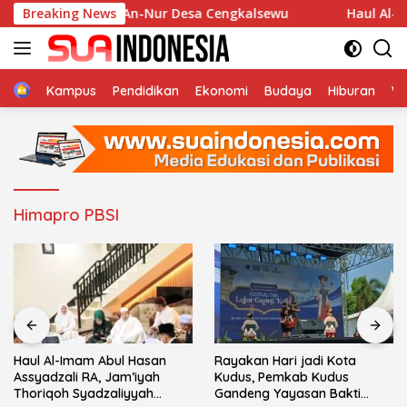
Langsung
 di Musholla An-Nur Desa Cengkalsewu
Breaking News
Haul Al-Imam 
ke
konten
Home
Kampus
Pendidikan
Ekonomi
Budaya
Hiburan
Wi
Himapro PBSI
Haul Al-Imam Abul Hasan
Rayakan Hari jadi Kota
Assyadzali RA, Jam’iyah
Kudus, Pemkab Kudus
Thoriqoh Syadzaliyyah
Gandeng Yayasan Bakti