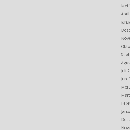
Mei 
Apri
Janu
Des
Nov
Okto
Sept
Agus
Juli 
Juni
Mei 
Mare
Febr
Janu
Des
Nov