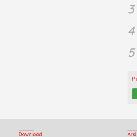
3
4
5
P
Download
Arsi