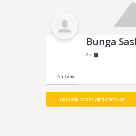
Bunga Sas
Pos
1
No Tabs
Tidak ada konten yang ditemukan.