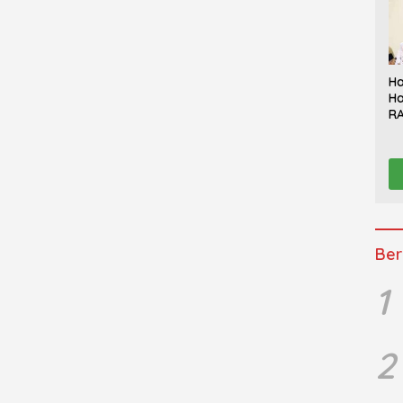
Ha
Ha
RA
Th
Sy
Be
K
Ber
1
2