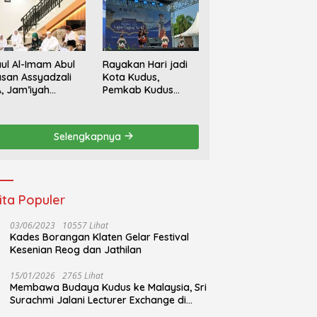
ul Al-Imam Abul
Rayakan Hari jadi
san Assyadzali
Kota Kudus,
, Jam’iyah
Pemkab Kudus
oriqoh
Gandeng Yayasan
adzaliyyah Kudus
Bakti Nojorono
rlangsung
Gelar Festival Tari
Selengkapnya
hidmat
Lajur Caping Kalo
ita Populer
03/06/2023
10557 Lihat
Kades Borangan Klaten Gelar Festival
Kesenian Reog dan Jathilan
15/01/2026
2765 Lihat
Membawa Budaya Kudus ke Malaysia, Sri
Surachmi Jalani Lecturer Exchange di
UiTM Perlis Malaysia