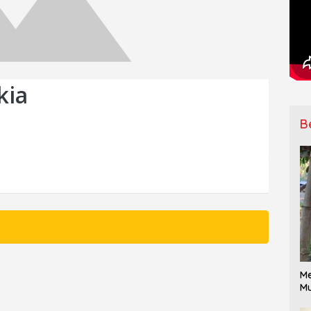
kia
B
Me
Mu