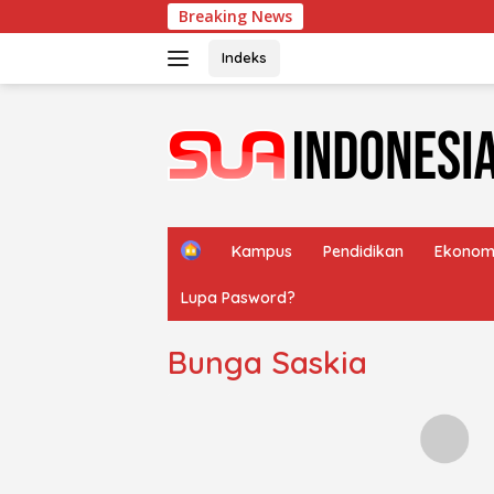
Langsung
Breaking News
Meny
ke
konten
Indeks
H
Kampus
Pendidikan
Ekonom
o
m
Lupa Pasword?
e
Bunga Saskia