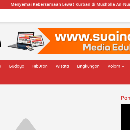
emai Kebersamaan Lewat Kurban di Musholla An-Nur Desa Cen
i
Budaya
Hiburan
Wisata
Lingkungan
Kolom
Pan