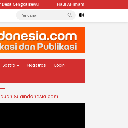
gkalsewu
Haul Al-Imam Abul Hasan Assyadzali RA, Jam
Sastra
Registrasi
Login
duan Suaindonesia.com