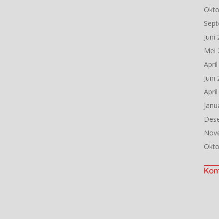
Okto
Sept
Juni
Mei 
Apri
Juni
Apri
Janu
Des
Nov
Okto
Kom