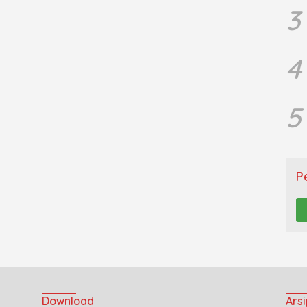
3
4
5
P
Download
Arsi