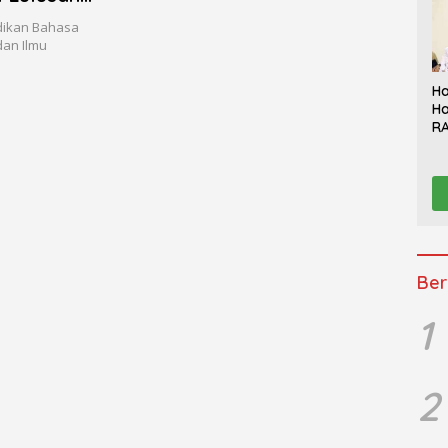
dikan Bahasa
dan Ilmu
Ha
Ha
RA
Th
Sy
Be
K
Ber
1
2