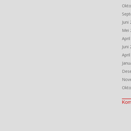
Okto
Sept
Juni
Mei 
Apri
Juni
Apri
Janu
Des
Nov
Okto
Kom