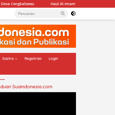
kalsewu
Haul Al-Imam Abul Hasan Assyadzali RA, Jam’i
Sastra
Registrasi
Login
duan Suaindonesia.com