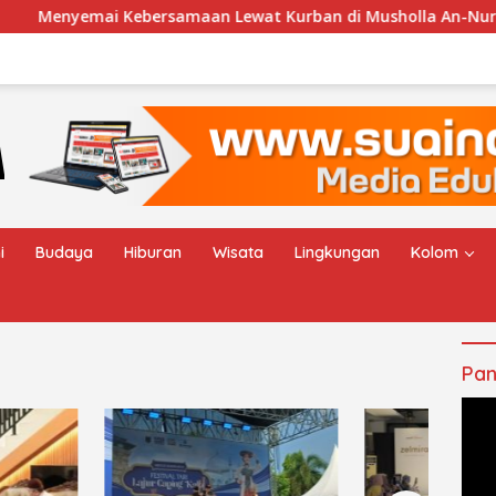
ai Kebersamaan Lewat Kurban di Musholla An-Nur Desa Ceng
i
Budaya
Hiburan
Wisata
Lingkungan
Kolom
Pan