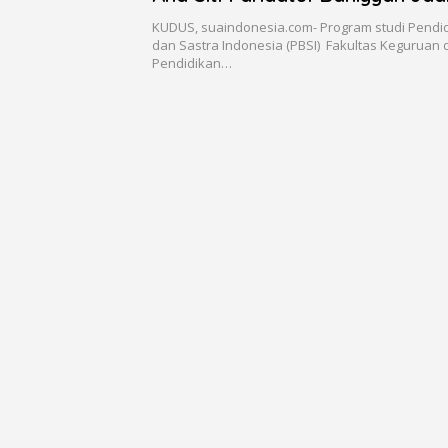
Terbaik Raih IPK 3,94
KUDUS, suaindonesia.com- Program studi Pendi
dan Sastra Indonesia (PBSI) Fakultas Keguruan 
Pendidikan…