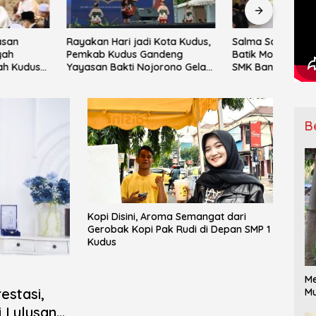
Hari jadi Kota Kudus,
Salma Salsabila Tampilkan
IPNU
Kudus Gandeng
Batik Modern di Gelar Karya
Mata
Bakti Nojorono Gelar
SMK Banat Kudus
ke-15
Tari Lajur Caping Kalo
Ranti
B
Kopi Disini, Aroma Semangat dari
Gerobak Kopi Pak Rudi di Depan SMP 1
Kudus
Me
estasi,
Mu
i Lulusan