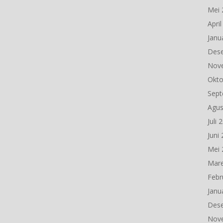
Mei 
Apri
Janu
Des
Nov
Okto
Sept
Agus
Juli 
Juni
Mei 
Mare
Febr
Janu
Des
Nov