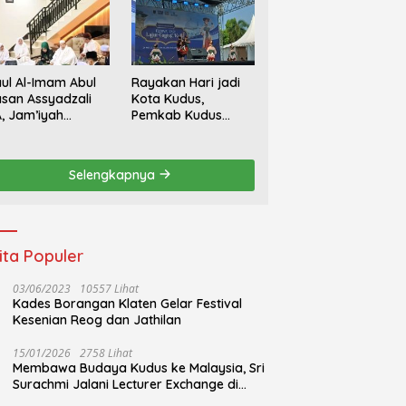
ul Al-Imam Abul
Rayakan Hari jadi
san Assyadzali
Kota Kudus,
, Jam’iyah
Pemkab Kudus
oriqoh
Gandeng Yayasan
adzaliyyah Kudus
Bakti Nojorono
rlangsung
Gelar Festival Tari
Selengkapnya
hidmat
Lajur Caping Kalo
ita Populer
03/06/2023
10557 Lihat
Kades Borangan Klaten Gelar Festival
Kesenian Reog dan Jathilan
15/01/2026
2758 Lihat
Membawa Budaya Kudus ke Malaysia, Sri
Surachmi Jalani Lecturer Exchange di
UiTM Perlis Malaysia