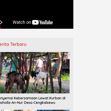
–IPPNU Gamong
Pemberangkatan Jamaah Haji
Ha
ngkan Persiapan Makesta
Jepara Berlangsung Khidmat,
D
 Jelang Reorganisasi
Diwarnai Tangis Haru Keluarga
T
ng
erita Terbaru
nyemai Kebersamaan Lewat Kurban di
sholla An-Nur Desa Cengkalsewu