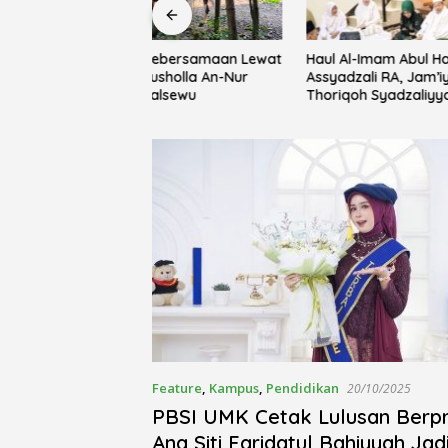
Haul Al-Imam Abul Hasan
Rayakan 
ebersamaan Lewat
Assyadzali RA, Jam’iyah
Pemkab 
usholla An-Nur
Thoriqoh Syadzaliyyah Kudus
Yayasan 
alsewu
Berlangsung Khidmat
Festival 
Feature
,
Kampus
,
Pendidikan
20/10/2025
PBSI UMK Cetak Lulusan Berpr
Ana Siti Faridatul Bahiyyah Jad