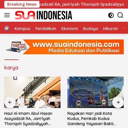
Langsung
bul Hasan Assyadzali RA, Jam’iyah Thoriqoh Syadzaliyyah Kudu
Breaking News
ke
konten
Home
Kampus
Pendidikan
Ekonomi
Budaya
Hiburan
Wi
karya
san
Rayakan Hari jadi Kota
Salma Salsabila Tampi
ah
Kudus, Pemkab Kudus
Batik Modern di Gelar
h
Gandeng Yayasan Bakti
SMK Banat Kudus