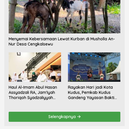
Menyemai Kebersamaan Lewat Kurban di Musholla An-
Nur Desa Cengkalsewu
Haul Al-Imam Abul Hasan
Rayakan Hari jadi Kota
Assyadzali RA, Jam’iyah
Kudus, Pemkab Kudus
Thoriqoh Syadzaliyyah
Gandeng Yayasan Bakti
Kudus Berlangsung
Nojorono Gelar Festival
Khidmat
Tari Lajur Caping Kalo
Selengkapnya