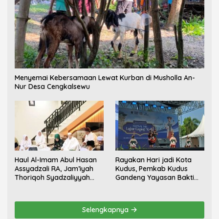
Menyemai Kebersamaan Lewat Kurban di Musholla An-
Nur Desa Cengkalsewu
Haul Al-Imam Abul Hasan
Rayakan Hari jadi Kota
Assyadzali RA, Jam’iyah
Kudus, Pemkab Kudus
Thoriqoh Syadzaliyyah
Gandeng Yayasan Bakti
Kudus Berlangsung
Nojorono Gelar Festival
Khidmat
Tari Lajur Caping Kalo
Selengkapnya