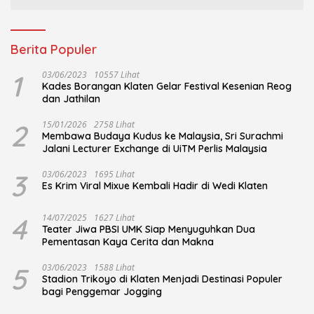
Berita Populer
1
03/06/2023
10557 Lihat
Kades Borangan Klaten Gelar Festival Kesenian Reog
dan Jathilan
2
15/01/2026
2758 Lihat
Membawa Budaya Kudus ke Malaysia, Sri Surachmi
Jalani Lecturer Exchange di UiTM Perlis Malaysia
3
03/06/2023
1695 Lihat
Es Krim Viral Mixue Kembali Hadir di Wedi Klaten
4
14/07/2025
1627 Lihat
Teater Jiwa PBSI UMK Siap Menyuguhkan Dua
Pementasan Kaya Cerita dan Makna
5
03/06/2023
1588 Lihat
Stadion Trikoyo di Klaten Menjadi Destinasi Populer
bagi Penggemar Jogging