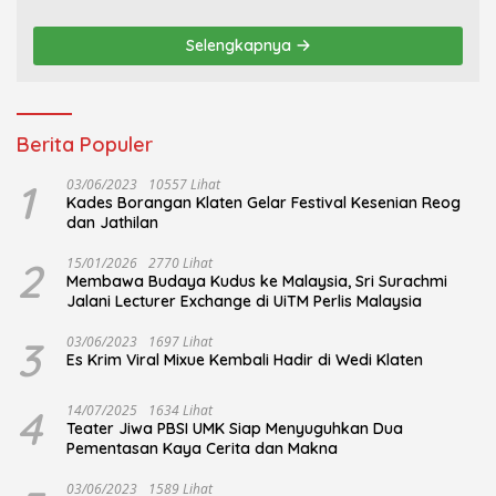
Khidmat
Tari Lajur Caping Kalo
Selengkapnya
Berita Populer
1
03/06/2023
10557 Lihat
Kades Borangan Klaten Gelar Festival Kesenian Reog
dan Jathilan
2
15/01/2026
2770 Lihat
Membawa Budaya Kudus ke Malaysia, Sri Surachmi
Jalani Lecturer Exchange di UiTM Perlis Malaysia
3
03/06/2023
1697 Lihat
Es Krim Viral Mixue Kembali Hadir di Wedi Klaten
4
14/07/2025
1634 Lihat
Teater Jiwa PBSI UMK Siap Menyuguhkan Dua
Pementasan Kaya Cerita dan Makna
03/06/2023
1589 Lihat