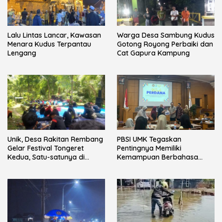
Lalu Lintas Lancar, Kawasan
Warga Desa Sambung Kudus
Menara Kudus Terpantau
Gotong Royong Perbaiki dan
Lengang
Cat Gapura Kampung
Unik, Desa Rakitan Rembang
PBSI UMK Tegaskan
Gelar Festival Tongeret
Pentingnya Memiliki
Kedua, Satu-satunya di
Kemampuan Berbahasa
Indonesia
pada Mahasiswa melalui
Kuliah Perdana