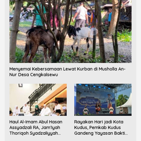
Menyemai Kebersamaan Lewat Kurban di Musholla An-
Nur Desa Cengkalsewu
Haul Al-Imam Abul Hasan
Rayakan Hari jadi Kota
Assyadzali RA, Jam’iyah
Kudus, Pemkab Kudus
Thoriqoh Syadzaliyyah
Gandeng Yayasan Bakti
Kudus Berlangsung
Nojorono Gelar Festival