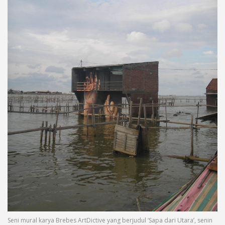
Seni mural karya Brebes ArtDictive yang berjudul ‘Sapa dari Utara’, senin