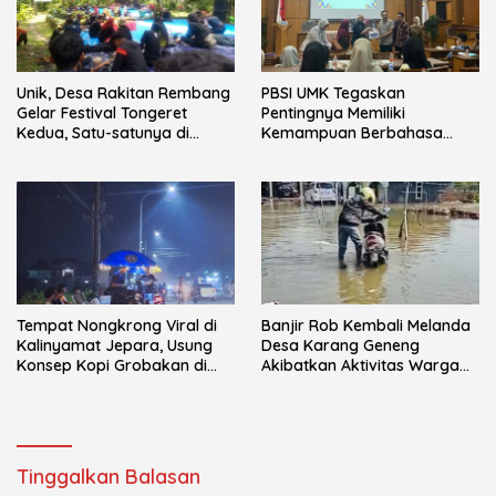
Unik, Desa Rakitan Rembang
PBSI UMK Tegaskan
Gelar Festival Tongeret
Pentingnya Memiliki
Kedua, Satu-satunya di
Kemampuan Berbahasa
Indonesia
pada Mahasiswa melalui
Kuliah Perdana
Tempat Nongkrong Viral di
Banjir Rob Kembali Melanda
Kalinyamat Jepara, Usung
Desa Karang Geneng
Konsep Kopi Grobakan di
Akibatkan Aktivitas Warga
Trotoar Jalan
Terganggu
Tinggalkan Balasan