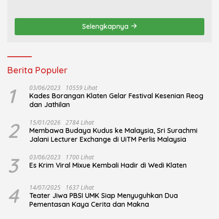
Kudus Berlangsung
Nojorono Gelar Festival
Khidmat
Tari Lajur Caping Kalo
Selengkapnya
Berita Populer
1
03/06/2023
10559 Lihat
Kades Borangan Klaten Gelar Festival Kesenian Reog
dan Jathilan
2
15/01/2026
2784 Lihat
Membawa Budaya Kudus ke Malaysia, Sri Surachmi
Jalani Lecturer Exchange di UiTM Perlis Malaysia
3
03/06/2023
1700 Lihat
Es Krim Viral Mixue Kembali Hadir di Wedi Klaten
4
14/07/2025
1637 Lihat
Teater Jiwa PBSI UMK Siap Menyuguhkan Dua
Pementasan Kaya Cerita dan Makna