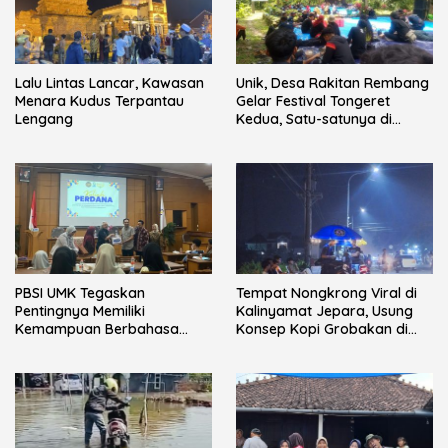
Lalu Lintas Lancar, Kawasan
Unik, Desa Rakitan Rembang
Menara Kudus Terpantau
Gelar Festival Tongeret
Lengang
Kedua, Satu-satunya di
Indonesia
PBSI UMK Tegaskan
Tempat Nongkrong Viral di
Pentingnya Memiliki
Kalinyamat Jepara, Usung
Kemampuan Berbahasa
Konsep Kopi Grobakan di
pada Mahasiswa melalui
Trotoar Jalan
Kuliah Perdana