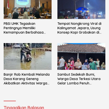
PBSI UMK Tegaskan
Tempat Nongkrong Viral di
Pentingnya Memiliki
Kalinyamat Jepara, Usung
Kemampuan Berbahasa
Konsep Kopi Grobakan di
pada Mahasiswa melalui
Trotoar Jalan
Kuliah Perdana
Banjir Rob Kembali Melanda
Sambut Sedekah Bumi,
Desa Karang Geneng
Warga Desa Terkesi Utara
Akibatkan Aktivitas Warga
Gelar Lomba Penuh
Terganggu
Kebersamaan
Tinggalkan Balasan