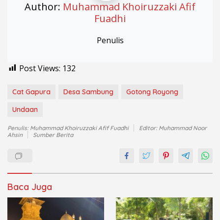
Author:
Muhammad Khoiruzzaki Afif
Fuadhi
Penulis
Post Views:
132
Cat Gapura
Desa Sambung
Gotong Royong
Undaan
Penulis: Muhammad Khoiruzzaki Afif Fuadhi
Editor: Muhammad Noor
Ahsin
Sumber Berita
Baca Juga