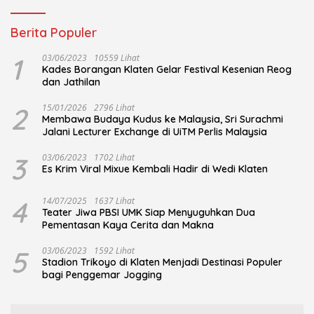
Berita Populer
1
03/06/2023
10559 Lihat
Kades Borangan Klaten Gelar Festival Kesenian Reog
dan Jathilan
2
15/01/2026
2796 Lihat
Membawa Budaya Kudus ke Malaysia, Sri Surachmi
Jalani Lecturer Exchange di UiTM Perlis Malaysia
3
03/06/2023
1702 Lihat
Es Krim Viral Mixue Kembali Hadir di Wedi Klaten
4
14/07/2025
1637 Lihat
Teater Jiwa PBSI UMK Siap Menyuguhkan Dua
Pementasan Kaya Cerita dan Makna
5
03/06/2023
1592 Lihat
Stadion Trikoyo di Klaten Menjadi Destinasi Populer
bagi Penggemar Jogging