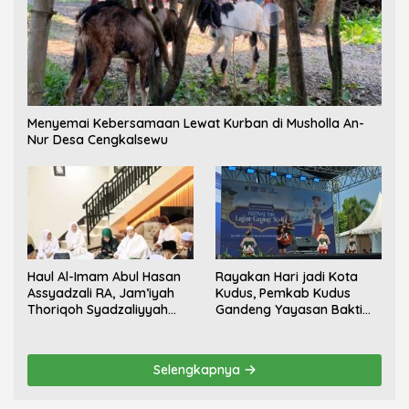
Menyemai Kebersamaan Lewat Kurban di Musholla An-
Nur Desa Cengkalsewu
Haul Al-Imam Abul Hasan
Rayakan Hari jadi Kota
Assyadzali RA, Jam’iyah
Kudus, Pemkab Kudus
Thoriqoh Syadzaliyyah
Gandeng Yayasan Bakti
Kudus Berlangsung
Nojorono Gelar Festival
Khidmat
Tari Lajur Caping Kalo
Selengkapnya