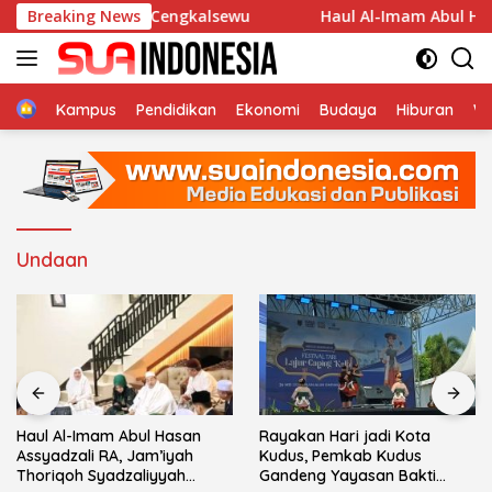
Langsung
 An-Nur Desa Cengkalsewu
Breaking News
Haul Al-Imam Abul Hasan As
ke
konten
Home
Kampus
Pendidikan
Ekonomi
Budaya
Hiburan
Wi
Undaan
Haul Al-Imam Abul Hasan
Rayakan Hari jadi Kota
Assyadzali RA, Jam’iyah
Kudus, Pemkab Kudus
Thoriqoh Syadzaliyyah
Gandeng Yayasan Bakti