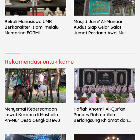
Bekali Mahasiswa UMK
Masjid Jami’ Al-Manaar
Berkarakter Islami melalui
Kudus Siap Gelar Salat
Mentoring FORMI
Jumat Perdana Awal Mei
2026
Rekomendasi untuk kamu
Menyemai Kebersamaan
Haflah Khotmil Al-Qur’an
Lewat Kurban di Musholla
Ponpes Rohmatillah
An-Nur Desa Cengkalsewu
Berlangsung Khidmat dan
Penuh Haru