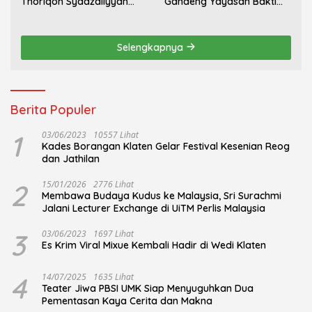
Thoriqoh Syadzaliyyah
Gandeng Yayasan Bakti
Kudus Berlangsung
Nojorono Gelar Festival
Khidmat
Tari Lajur Caping Kalo
Selengkapnya
Berita Populer
1
03/06/2023
10557 Lihat
Kades Borangan Klaten Gelar Festival Kesenian Reog
dan Jathilan
2
15/01/2026
2776 Lihat
Membawa Budaya Kudus ke Malaysia, Sri Surachmi
Jalani Lecturer Exchange di UiTM Perlis Malaysia
3
03/06/2023
1697 Lihat
Es Krim Viral Mixue Kembali Hadir di Wedi Klaten
4
14/07/2025
1635 Lihat
Teater Jiwa PBSI UMK Siap Menyuguhkan Dua
Pementasan Kaya Cerita dan Makna