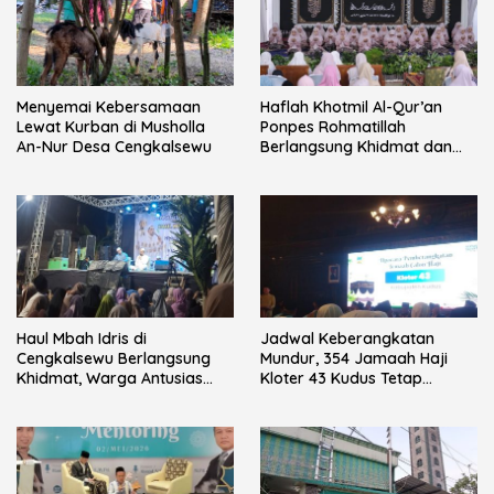
Menyemai Kebersamaan
Haflah Khotmil Al-Qur’an
Lewat Kurban di Musholla
Ponpes Rohmatillah
An-Nur Desa Cengkalsewu
Berlangsung Khidmat dan
Penuh Haru
Haul Mbah Idris di
Jadwal Keberangkatan
Cengkalsewu Berlangsung
Mundur, 354 Jamaah Haji
Khidmat, Warga Antusias
Kloter 43 Kudus Tetap
Ikuti Pengajian Umum
Berangkat Penuh Haru