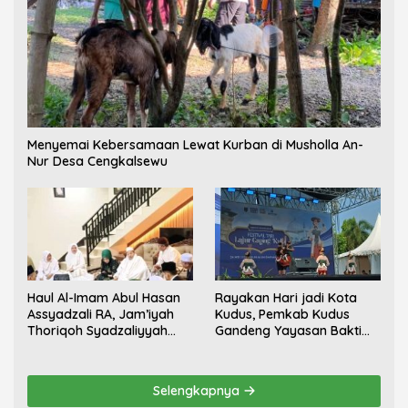
Menyemai Kebersamaan Lewat Kurban di Musholla An-
Nur Desa Cengkalsewu
Haul Al-Imam Abul Hasan
Rayakan Hari jadi Kota
Assyadzali RA, Jam’iyah
Kudus, Pemkab Kudus
Thoriqoh Syadzaliyyah
Gandeng Yayasan Bakti
Kudus Berlangsung
Nojorono Gelar Festival
Khidmat
Tari Lajur Caping Kalo
Selengkapnya