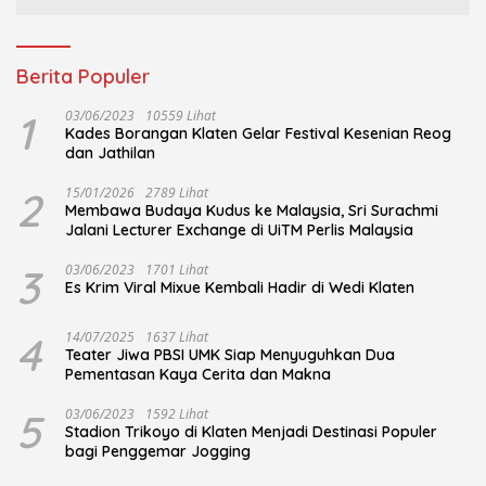
Berita Populer
1
03/06/2023
10559 Lihat
Kades Borangan Klaten Gelar Festival Kesenian Reog
dan Jathilan
2
15/01/2026
2789 Lihat
Membawa Budaya Kudus ke Malaysia, Sri Surachmi
Jalani Lecturer Exchange di UiTM Perlis Malaysia
3
03/06/2023
1701 Lihat
Es Krim Viral Mixue Kembali Hadir di Wedi Klaten
4
14/07/2025
1637 Lihat
Teater Jiwa PBSI UMK Siap Menyuguhkan Dua
Pementasan Kaya Cerita dan Makna
5
03/06/2023
1592 Lihat
Stadion Trikoyo di Klaten Menjadi Destinasi Populer
bagi Penggemar Jogging