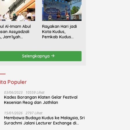
ul Al-Imam Abul
Rayakan Hari jadi
san Assyadzali
Kota Kudus,
, Jam’iyah
Pemkab Kudus
oriqoh
Gandeng Yayasan
adzaliyyah Kudus
Bakti Nojorono
rlangsung
Gelar Festival Tari
Selengkapnya
hidmat
Lajur Caping Kalo
ita Populer
03/06/2023
10559 Lihat
Kades Borangan Klaten Gelar Festival
Kesenian Reog dan Jathilan
15/01/2026
2797 Lihat
Membawa Budaya Kudus ke Malaysia, Sri
Surachmi Jalani Lecturer Exchange di
UiTM Perlis Malaysia