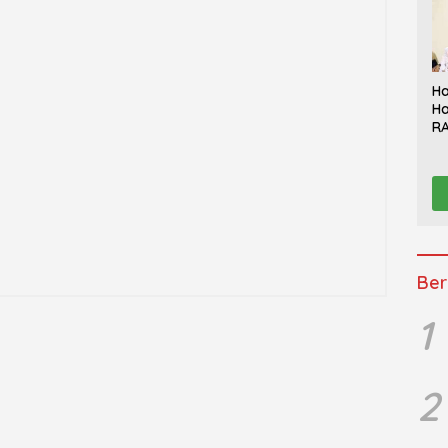
Ha
Ha
RA
Th
Sy
Be
K
Ber
1
2