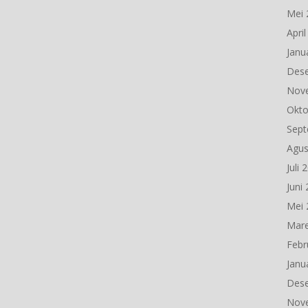
Mei 
Apri
Janu
Des
Nov
Okto
Sept
Agus
Juli 
Juni
Mei 
Mare
Febr
Janu
Des
Nov