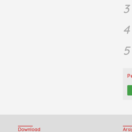
3
4
5
P
Download
Arsi