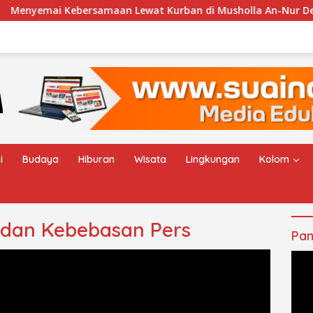
ai Kebersamaan Lewat Kurban di Musholla An-Nur Desa Cengk
i
Budaya
Hiburan
Wisata
Lingkungan
Kolom
rs dan Kebebasan Pers
Pan