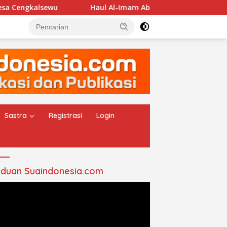
alsewu
Haul Al-Imam Abul Hasan Assyadzali RA, Jam’i
Sastra
Registrasi
Login
duan Suaindonesia.com