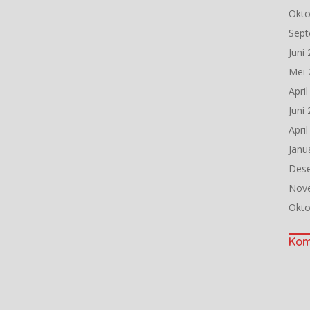
Okto
Sept
Juni
Mei 
Apri
Juni
Apri
Janu
Des
Nov
Okto
Kom