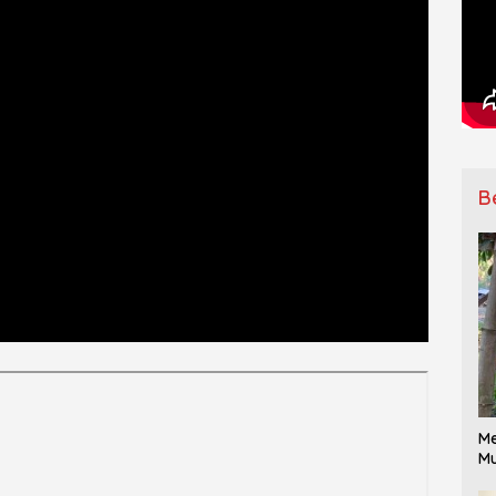
B
Me
Mu