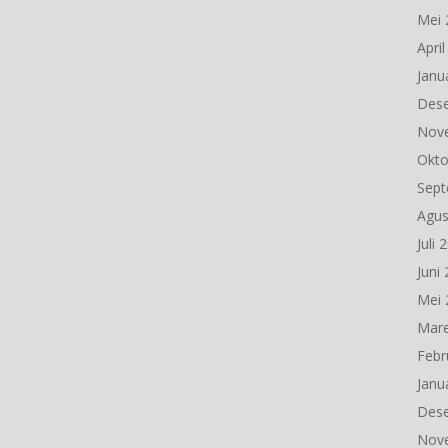
Mei 
Apri
Janu
Des
Nov
Okto
Sept
Agus
Juli 
Juni
Mei 
Mare
Febr
Janu
Des
Nov