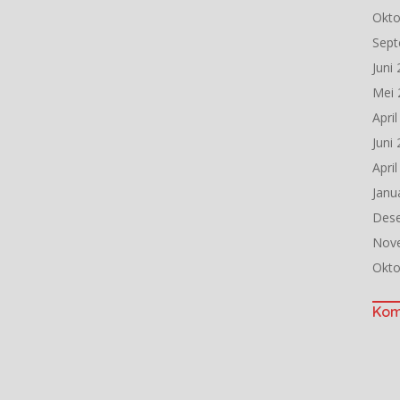
Okto
Sept
Juni
Mei 
Apri
Juni
Apri
Janu
Des
Nov
Okto
Kom