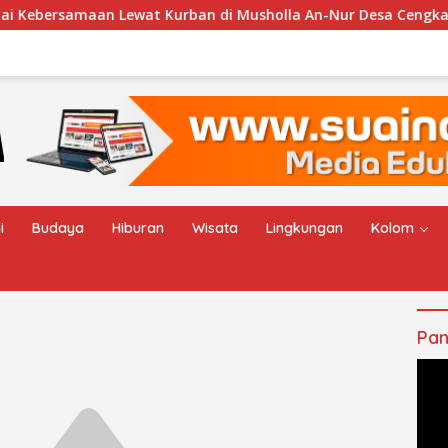
samaan Lewat Kurban di Musholla An-Nur Desa Cengkalsewu
i
Budaya
Hiburan
Wisata
Lingkungan
Kolom
Pan