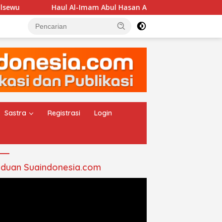
Haul Al-Imam Abul Hasan Assyadzali RA, Jam’iyah Thor
Sastra
Registrasi
Login
duan Suaindonesia.com