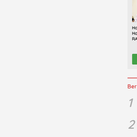
Ha
Ha
RA
Th
Sy
Be
K
Ber
1
2