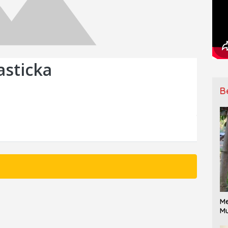
asticka
B
Me
Mu