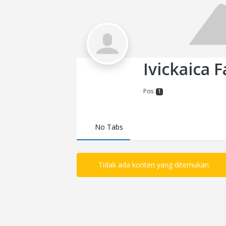
Ivickaica F
Pos
1
No Tabs
Tidak ada konten yang ditemukan.