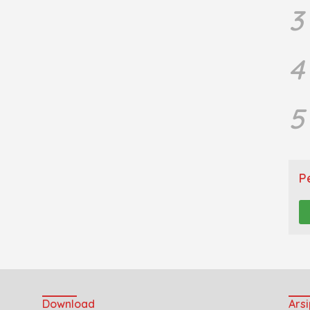
3
4
5
P
Download
Arsi