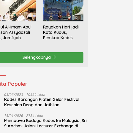
ul Al-Imam Abul
Rayakan Hari jadi
san Assyadzali
Kota Kudus,
, Jam’iyah
Pemkab Kudus
oriqoh
Gandeng Yayasan
adzaliyyah Kudus
Bakti Nojorono
rlangsung
Gelar Festival Tari
Selengkapnya
hidmat
Lajur Caping Kalo
ita Populer
03/06/2023
10559 Lihat
Kades Borangan Klaten Gelar Festival
Kesenian Reog dan Jathilan
15/01/2026
2784 Lihat
Membawa Budaya Kudus ke Malaysia, Sri
Surachmi Jalani Lecturer Exchange di
UiTM Perlis Malaysia