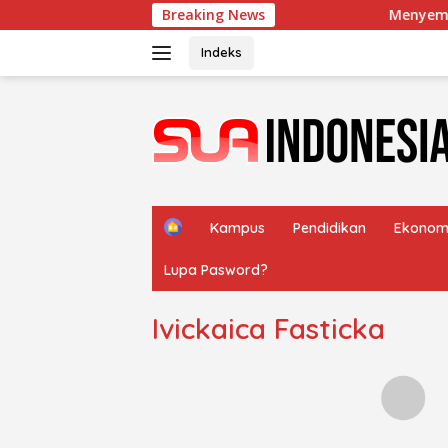
Langsung
Breaking News
Menyemai Keber
ke
konten
Indeks
H
Kampus
Pendidikan
Ekonom
o
m
Lupa Pasword?
e
Ivickaica Fasticka