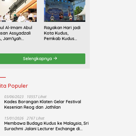
ul Al-Imam Abul
Rayakan Hari jadi
san Assyadzali
Kota Kudus,
, Jam’iyah
Pemkab Kudus
oriqoh
Gandeng Yayasan
adzaliyyah Kudus
Bakti Nojorono
rlangsung
Gelar Festival Tari
Selengkapnya
hidmat
Lajur Caping Kalo
ita Populer
03/06/2023
10557 Lihat
Kades Borangan Klaten Gelar Festival
Kesenian Reog dan Jathilan
15/01/2026
2767 Lihat
Membawa Budaya Kudus ke Malaysia, Sri
Surachmi Jalani Lecturer Exchange di
UiTM Perlis Malaysia