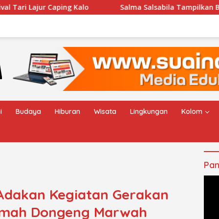
o
Salma Salsabila Tampilkan Batik Modern di Gelar Ka
i
Budaya
Hiburan
Wisata
Lingkungan
Kolom
Pan
Adakan Kegiatan Gerakan
 Omah Dongeng Marwah