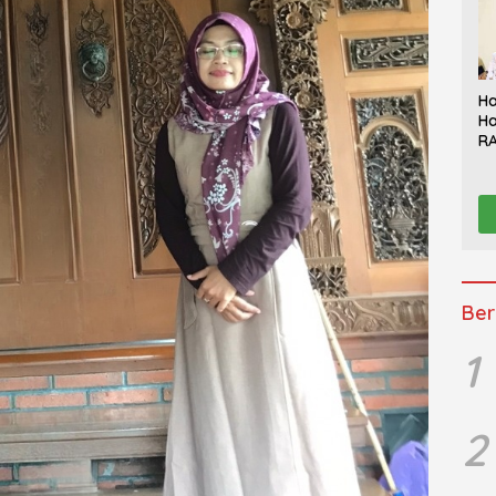
Ha
Ha
RA
Th
Sy
Be
K
Ber
1
2