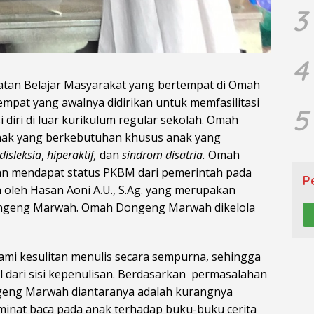
3
4
atan Belajar Masyarakat yang bertempat di Omah
at yang awalnya didirikan untuk memfasilitasi
5
diri di luar kurikulum regular sekolah. Omah
nak yang berkebutuhan khusus anak yang
disleksia
,
hiperaktif,
dan
sindrom disatria.
Omah
an mendapat status PKBM dari pemerintah pada
P
oleh Hasan Aoni A.U., S.Ag. yang merupakan
ngeng Marwah. Omah Dongeng Marwah dikelola
ami kesulitan menulis secara sempurna, sehingga
ari sisi kepenulisan. Berdasarkan permasalahan
geng Marwah diantaranya adalah kurangnya
minat baca pada anak terhadap buku-buku cerita