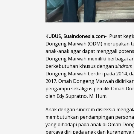
KUDUS, Suaindonesia.com-
Pusat kegi
Dongeng Marwah (ODM) merupakan temp
anak-anak agar dapat menggali potensi 
Dongeng Marwah memiliki berbagai a
berkebutuhan khusus dengan
sindrom 
Dongeng Marwah berdiri pada 2014, d
2017. Omah Dongeng Marwah didirikan 
pengampu sekaligus pemilik Omah Do
oleh Edy Supratno, M. Hum.
Anak dengan sindrom disleksia mengal
membutuhkan pendampingan personal d
yang dihadapi pada anak di Omah Don
percaya diri pada anak dan kurangnya 