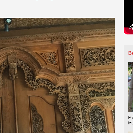
B
Me
Mu