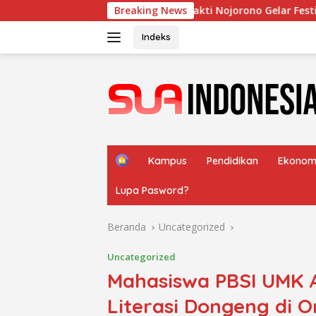
Langsung
g Yayasan Bakti Nojorono Gelar Festival Tari Lajur Caping Kal
Breaking News
ke
konten
Indeks
H
Kampus
Pendidikan
Ekonom
o
m
Lupa Pasword?
e
Beranda
Uncategorized
Uncategorized
Mahasiswa PBSI UMK 
Literasi Dongeng di