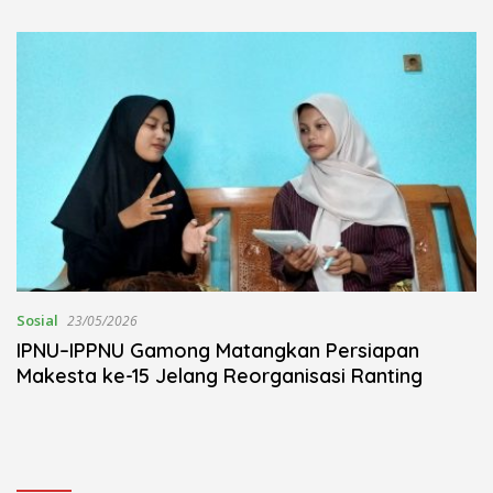
Kudus Berlangsung Khidmat
Nojorono Gelar Festival Tari
Lajur Caping Kalo
Sosial
23/05/2026
IPNU–IPPNU Gamong Matangkan Persiapan
Makesta ke-15 Jelang Reorganisasi Ranting