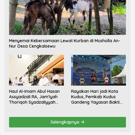
Menyemai Kebersamaan Lewat Kurban di Musholla An-
Nur Desa Cengkalsewu
Haul Al-Imam Abul Hasan
Rayakan Hari jadi Kota
Assyadzali RA, Jam’iyah
Kudus, Pemkab Kudus
Thoriqoh Syadzaliyyah
Gandeng Yayasan Bakti
Kudus Berlangsung
Nojorono Gelar Festival
Khidmat
Tari Lajur Caping Kalo
Selengkapnya