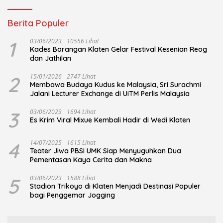
Berita Populer
1
03/06/2023
10556 Lihat
Kades Borangan Klaten Gelar Festival Kesenian Reog
dan Jathilan
2
15/01/2026
2747 Lihat
Membawa Budaya Kudus ke Malaysia, Sri Surachmi
Jalani Lecturer Exchange di UiTM Perlis Malaysia
3
03/06/2023
1694 Lihat
Es Krim Viral Mixue Kembali Hadir di Wedi Klaten
4
14/07/2025
1615 Lihat
Teater Jiwa PBSI UMK Siap Menyuguhkan Dua
Pementasan Kaya Cerita dan Makna
5
03/06/2023
1588 Lihat
Stadion Trikoyo di Klaten Menjadi Destinasi Populer
bagi Penggemar Jogging