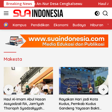
Langsung
n di Musholla An-Nur Desa Cengkalsewu
Breaking News
Haul Al-Imam
ke
konten
Home
Kampus
Pendidikan
Ekonomi
Budaya
Hiburan
Wi
Makesta
Haul Al-Imam Abul Hasan
Rayakan Hari jadi Kota
Assyadzali RA, Jam’iyah
Kudus, Pemkab Kudus
Thoriqoh Syadzaliyyah
Gandeng Yayasan Bakti