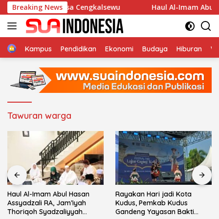
Langsung
la An-Nur Desa Cengkalsewu
Breaking News
Haul Al-Imam Abul Hasan
ke
konten
Home
Kampus
Pendidikan
Ekonomi
Budaya
Hiburan
Wi
Tawuran warga
Haul Al-Imam Abul Hasan
Rayakan Hari jadi Kota
Assyadzali RA, Jam’iyah
Kudus, Pemkab Kudus
Thoriqoh Syadzaliyyah
Gandeng Yayasan Bakti