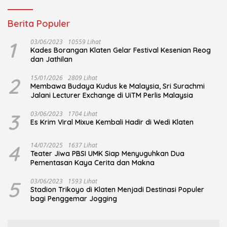
Berita Populer
1
03/06/2023
10559 Lihat
Kades Borangan Klaten Gelar Festival Kesenian Reog
dan Jathilan
2
15/01/2026
2809 Lihat
Membawa Budaya Kudus ke Malaysia, Sri Surachmi
Jalani Lecturer Exchange di UiTM Perlis Malaysia
3
03/06/2023
1704 Lihat
Es Krim Viral Mixue Kembali Hadir di Wedi Klaten
4
14/07/2025
1637 Lihat
Teater Jiwa PBSI UMK Siap Menyuguhkan Dua
Pementasan Kaya Cerita dan Makna
5
03/06/2023
1593 Lihat
Stadion Trikoyo di Klaten Menjadi Destinasi Populer
bagi Penggemar Jogging