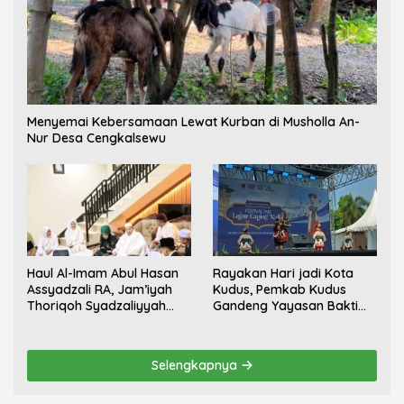
Menyemai Kebersamaan Lewat Kurban di Musholla An-
Nur Desa Cengkalsewu
Haul Al-Imam Abul Hasan
Rayakan Hari jadi Kota
Assyadzali RA, Jam’iyah
Kudus, Pemkab Kudus
Thoriqoh Syadzaliyyah
Gandeng Yayasan Bakti
Kudus Berlangsung
Nojorono Gelar Festival
Khidmat
Tari Lajur Caping Kalo
Selengkapnya