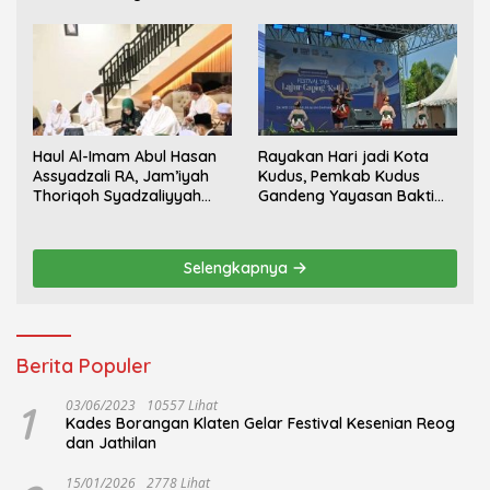
Haul Al-Imam Abul Hasan
Rayakan Hari jadi Kota
Assyadzali RA, Jam’iyah
Kudus, Pemkab Kudus
Thoriqoh Syadzaliyyah
Gandeng Yayasan Bakti
Kudus Berlangsung
Nojorono Gelar Festival
Khidmat
Tari Lajur Caping Kalo
Selengkapnya
Berita Populer
1
03/06/2023
10557 Lihat
Kades Borangan Klaten Gelar Festival Kesenian Reog
dan Jathilan
15/01/2026
2778 Lihat