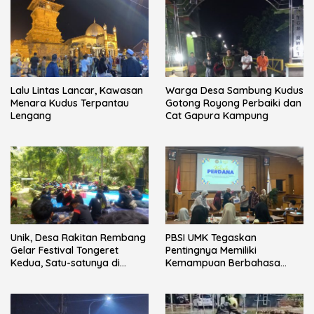
Lalu Lintas Lancar, Kawasan
Warga Desa Sambung Kudus
Menara Kudus Terpantau
Gotong Royong Perbaiki dan
Lengang
Cat Gapura Kampung
Unik, Desa Rakitan Rembang
PBSI UMK Tegaskan
Gelar Festival Tongeret
Pentingnya Memiliki
Kedua, Satu-satunya di
Kemampuan Berbahasa
Indonesia
pada Mahasiswa melalui
Kuliah Perdana