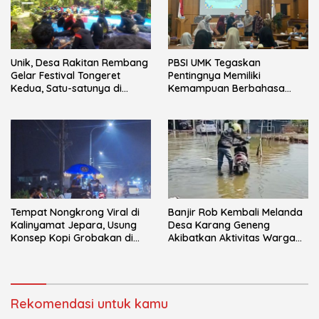
Unik, Desa Rakitan Rembang
PBSI UMK Tegaskan
Gelar Festival Tongeret
Pentingnya Memiliki
Kedua, Satu-satunya di
Kemampuan Berbahasa
Indonesia
pada Mahasiswa melalui
Kuliah Perdana
Tempat Nongkrong Viral di
Banjir Rob Kembali Melanda
Kalinyamat Jepara, Usung
Desa Karang Geneng
Konsep Kopi Grobakan di
Akibatkan Aktivitas Warga
Trotoar Jalan
Terganggu
Rekomendasi untuk kamu