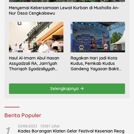
Menyemai Kebersamaan Lewat Kurban di Musholla An-
Nur Desa Cengkalsewu
Haul Al-Imam Abul Hasan
Rayakan Hari jadi Kota
Assyadzali RA, Jam’iyah
Kudus, Pemkab Kudus
Thoriqoh Syadzaliyyah
Gandeng Yayasan Bakti
Kudus Berlangsung
Nojorono Gelar Festival
Khidmat
Tari Lajur Caping Kalo
Selengkapnya
Berita Populer
1
03/06/2023
10561 Lihat
Kades Borangan Klaten Gelar Festival Kesenian Reog