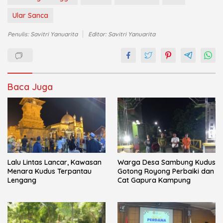
Ular Sanca
Penulis: Savitri Yanuarita
Editor: Savitri Yanuarita
Baca Juga
Lalu Lintas Lancar, Kawasan
Warga Desa Sambung Kudus
Menara Kudus Terpantau
Gotong Royong Perbaiki dan
Lengang
Cat Gapura Kampung