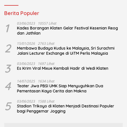
Berita Populer
1
03/06/2023
10557 Lihat
Kades Borangan Klaten Gelar Festival Kesenian Reog
dan Jathilan
2
15/01/2026
2763 Lihat
Membawa Budaya Kudus ke Malaysia, Sri Surachmi
Jalani Lecturer Exchange di UiTM Perlis Malaysia
3
03/06/2023
1697 Lihat
Es Krim Viral Mixue Kembali Hadir di Wedi Klaten
4
14/07/2025
1634 Lihat
Teater Jiwa PBSI UMK Siap Menyuguhkan Dua
Pementasan Kaya Cerita dan Makna
5
03/06/2023
1588 Lihat
Stadion Trikoyo di Klaten Menjadi Destinasi Populer
bagi Penggemar Jogging