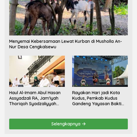
Menyemai Kebersamaan Lewat Kurban di Musholla An-
Nur Desa Cengkalsewu
Haul Al-Imam Abul Hasan
Rayakan Hari jadi Kota
Assyadzali RA, Jam’iyah
Kudus, Pemkab Kudus
Thoriqoh Syadzaliyyah
Gandeng Yayasan Bakti
Kudus Berlangsung
Nojorono Gelar Festival
Khidmat
Tari Lajur Caping Kalo
Selengkapnya