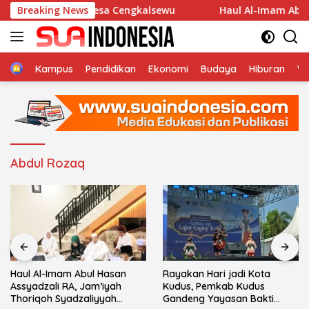
Langsung
lla An-Nur Desa Cengkalsewu
Breaking News
Haul Al-Imam Abul Hasa
ke
konten
Home
Kampus
Pendidikan
Ekonomi
Budaya
Hiburan
Wi
Abdul Rozaq
Haul Al-Imam Abul Hasan
Rayakan Hari jadi Kota
Assyadzali RA, Jam’iyah
Kudus, Pemkab Kudus
Thoriqoh Syadzaliyyah
Gandeng Yayasan Bakti