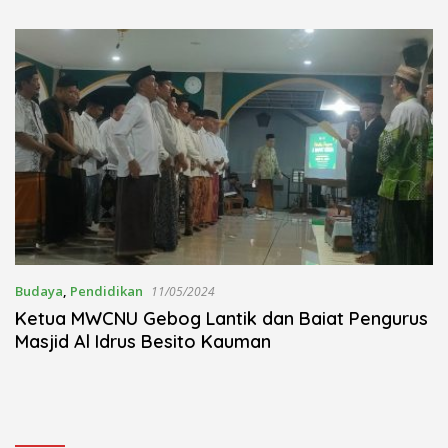
Kudus Berlangsung Khidmat
Nojorono Gelar Festival Tari
Lajur Caping Kalo
Budaya
,
Pendidikan
11/05/2024
Ketua MWCNU Gebog Lantik dan Baiat Pengurus
Masjid Al Idrus Besito Kauman