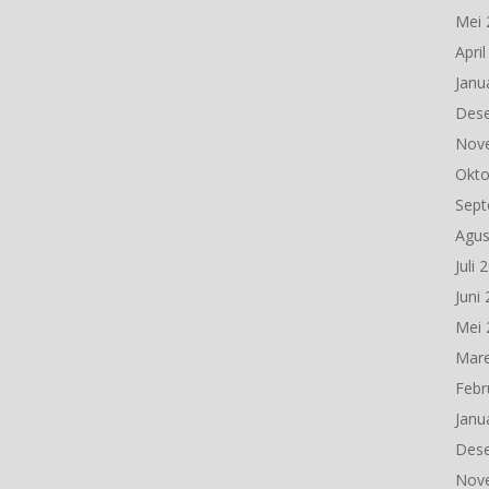
Mei 
Apri
Janu
Des
Nov
Okto
Sept
Agus
Juli 
Juni
Mei 
Mare
Febr
Janu
Des
Nov