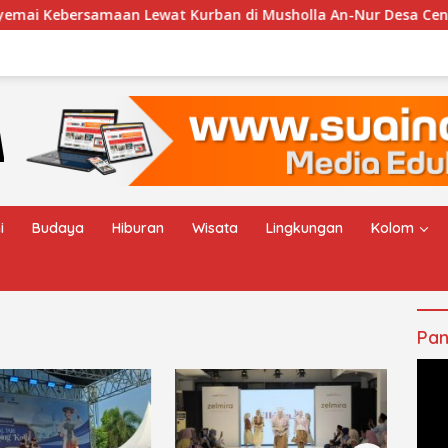
rsamaan Lewat Kurban di Musholla An-Nur Desa Cengkalsewu
i
Budaya
Hiburan
Wisata
Lingkungan
Kolom
Pan