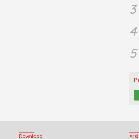
3
4
5
P
Download
Arsi