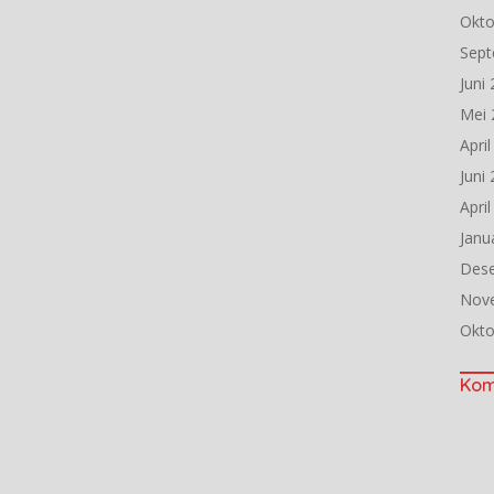
Okto
Sept
Juni
Mei 
Apri
Juni
Apri
Janu
Des
Nov
Okto
Kom