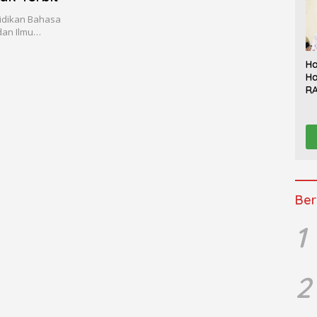
idikan Bahasa
 dan Ilmu…
Ha
Ha
RA
Th
Sy
Be
K
Ber
1
2