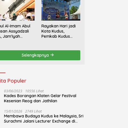
ul Al-Imam Abul
Rayakan Hari jadi
san Assyadzali
Kota Kudus,
, Jam’iyah
Pemkab Kudus
oriqoh
Gandeng Yayasan
adzaliyyah Kudus
Bakti Nojorono
rlangsung
Gelar Festival Tari
Selengkapnya
hidmat
Lajur Caping Kalo
ita Populer
03/06/2023
10556 Lihat
Kades Borangan Klaten Gelar Festival
Kesenian Reog dan Jathilan
15/01/2026
2749 Lihat
Membawa Budaya Kudus ke Malaysia, Sri
Surachmi Jalani Lecturer Exchange di
UiTM Perlis Malaysia