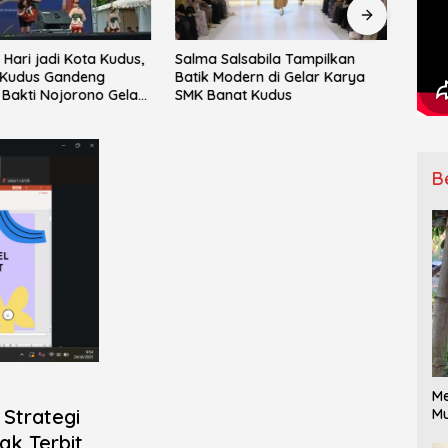
Hari jadi Kota Kudus,
Salma Salsabila Tampilkan
IPNU
Kudus Gandeng
Batik Modern di Gelar Karya
Mata
Bakti Nojorono Gelar
SMK Banat Kudus
ke-15
Tari Lajur Caping Kalo
Ranti
B
Me
Strategi
Mu
ak Terbit