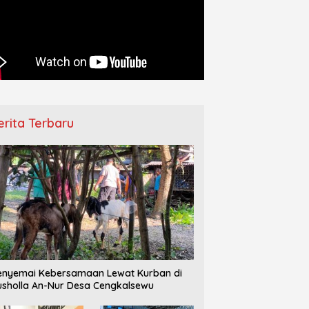
–IPPNU Gamong
Pemberangkatan Jamaah Haji
Ha
ngkan Persiapan Makesta
Jepara Berlangsung Khidmat,
D
 Jelang Reorganisasi
Diwarnai Tangis Haru Keluarga
T
ng
erita Terbaru
nyemai Kebersamaan Lewat Kurban di
sholla An-Nur Desa Cengkalsewu