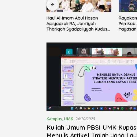
Haul Al-Imam Abul Hasan
Rayakan 
ebersamaan Lewat
Assyadzali RA, Jam’iyah
Pemkab 
usholla An-Nur
Thoriqoh Syadzaliyyah Kudus
Yayasan 
alsewu
Berlangsung Khidmat
Festival 
Kampus
,
UMK
24/10/2025
Kuliah Umum PBSI UMK Kupas 
Menulis Artikel Ilmiah yang Lay