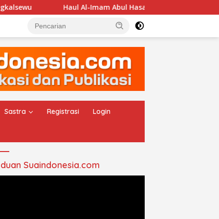
Haul Al-Imam Abul Hasan Assyadzali RA, Jam’iyah Thor
Sastra
Registrasi
Login
duan Suaindonesia.com