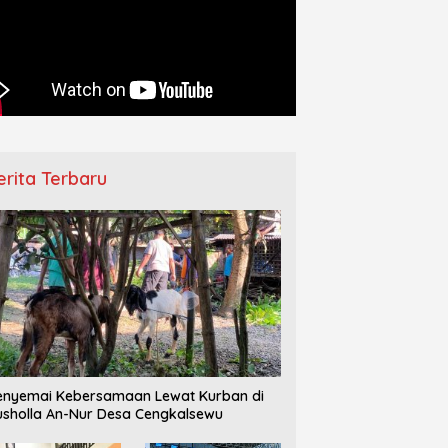
–IPPNU Gamong
Pemberangkatan Jamaah Haji
Ha
ngkan Persiapan Makesta
Jepara Berlangsung Khidmat,
D
 Jelang Reorganisasi
Diwarnai Tangis Haru Keluarga
T
ng
erita Terbaru
nyemai Kebersamaan Lewat Kurban di
sholla An-Nur Desa Cengkalsewu