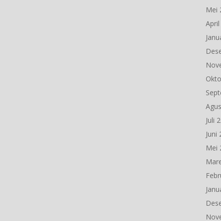
Mei 
Apri
Janu
Des
Nov
Okto
Sept
Agus
Juli 
Juni
Mei 
Mare
Febr
Janu
Des
Nov