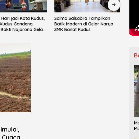
Hari jadi Kota Kudus,
Salma Salsabila Tampilkan
IPNU
Kudus Gandeng
Batik Modern di Gelar Karya
Mata
Bakti Nojorono Gelar
SMK Banat Kudus
ke-15
Tari Lajur Caping Kalo
Ranti
B
Me
mulai,
Mu