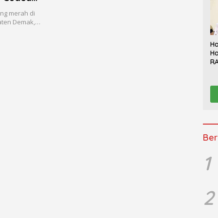
ng merah di
paten Demak,…
Ha
Ha
RA
Th
Sy
Be
K
Ber
1
2