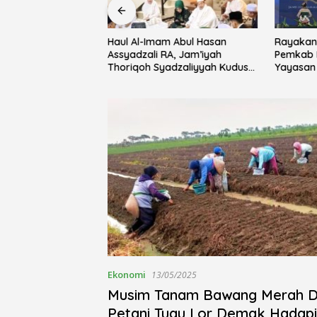
Haul Al-Imam Abul Hasan
Rayakan 
ebersamaan Lewat
Assyadzali RA, Jam’iyah
Pemkab 
usholla An-Nur
Thoriqoh Syadzaliyyah Kudus
Yayasan 
alsewu
Berlangsung Khidmat
Festival 
Ekonomi
13/05/2025
Musim Tanam Bawang Merah Di
Petani Tugu Lor Demak Hadapi Cuaca