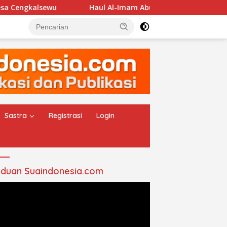
sewu
Haul Al-Imam Abul Hasan Assyadzali RA, Jam’iya
Sastra
Registrasi
Login
duan Suaindonesia.com