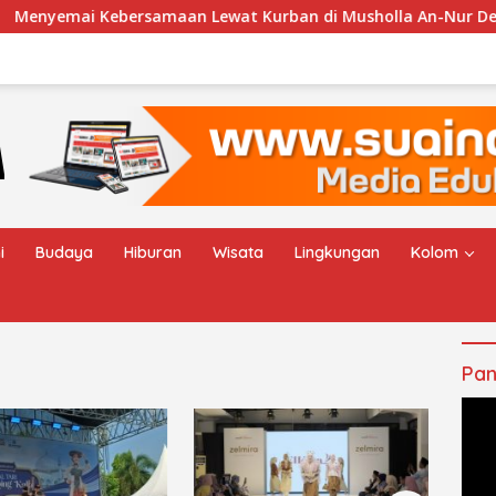
 Kebersamaan Lewat Kurban di Musholla An-Nur Desa Cengkal
i
Budaya
Hiburan
Wisata
Lingkungan
Kolom
Pan