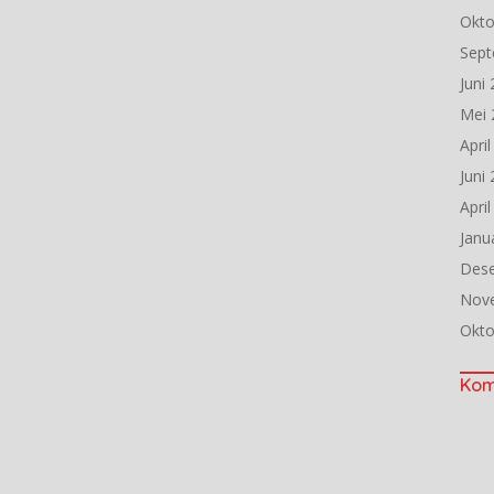
Okto
Sept
Juni
Mei 
Apri
Juni
Apri
Janu
Des
Nov
Okto
Kom