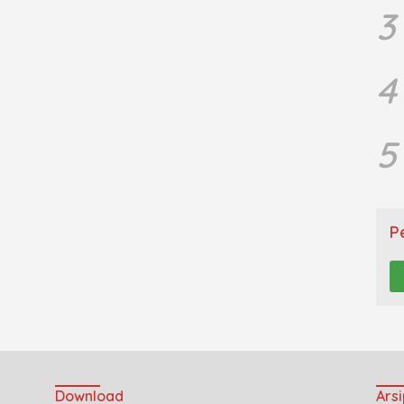
3
4
5
P
Download
Arsi