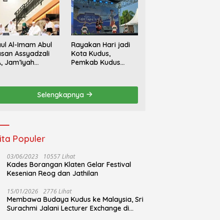
ul Al-Imam Abul
Rayakan Hari jadi
san Assyadzali
Kota Kudus,
, Jam’iyah
Pemkab Kudus
oriqoh
Gandeng Yayasan
adzaliyyah Kudus
Bakti Nojorono
rlangsung
Gelar Festival Tari
Selengkapnya
hidmat
Lajur Caping Kalo
ita Populer
03/06/2023
10557 Lihat
Kades Borangan Klaten Gelar Festival
Kesenian Reog dan Jathilan
15/01/2026
2776 Lihat
Membawa Budaya Kudus ke Malaysia, Sri
Surachmi Jalani Lecturer Exchange di
UiTM Perlis Malaysia