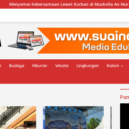
ai Kebersamaan Lewat Kurban di Musholla An-Nur Desa Ceng
i
Budaya
Hiburan
Wisata
Lingkungan
Kolom
Pan