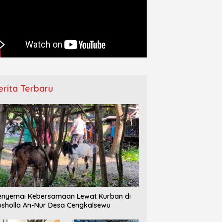
–IPPNU Gamong
Pemberangkatan Jamaah Haji
Ha
ngkan Persiapan Makesta
Jepara Berlangsung Khidmat,
D
 Jelang Reorganisasi
Diwarnai Tangis Haru Keluarga
T
ng
erita Terbaru
nyemai Kebersamaan Lewat Kurban di
sholla An-Nur Desa Cengkalsewu