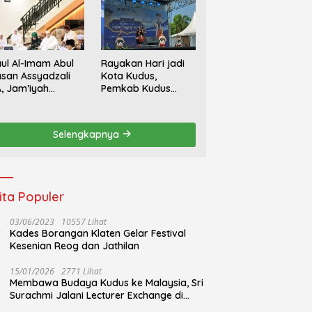
ul Al-Imam Abul
Rayakan Hari jadi
san Assyadzali
Kota Kudus,
, Jam’iyah
Pemkab Kudus
oriqoh
Gandeng Yayasan
adzaliyyah Kudus
Bakti Nojorono
rlangsung
Gelar Festival Tari
Selengkapnya
hidmat
Lajur Caping Kalo
ita Populer
03/06/2023
10557 Lihat
Kades Borangan Klaten Gelar Festival
Kesenian Reog dan Jathilan
15/01/2026
2771 Lihat
Membawa Budaya Kudus ke Malaysia, Sri
Surachmi Jalani Lecturer Exchange di
UiTM Perlis Malaysia