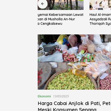
Haul Al-Imam Abul Hasan
Rayakan 
ebersamaan Lewat
Assyadzali RA, Jam’iyah
Pemkab 
usholla An-Nur
Thoriqoh Syadzaliyyah Kudus
Yayasan 
alsewu
Berlangsung Khidmat
Festival 
Ekonomi
13/05/2025
Harga Cabai Anjlok di Pati, Pet
Meski Konsumen Senang