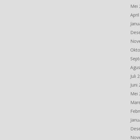
Mei 
Apri
Janu
Des
Nov
Okto
Sept
Agus
Juli 
Juni
Mei 
Mare
Febr
Janu
Des
Nov