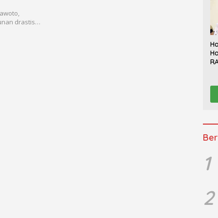
rawoto,
unan drastis…
Ha
Ha
RA
Th
Sy
Be
K
Ber
1
2