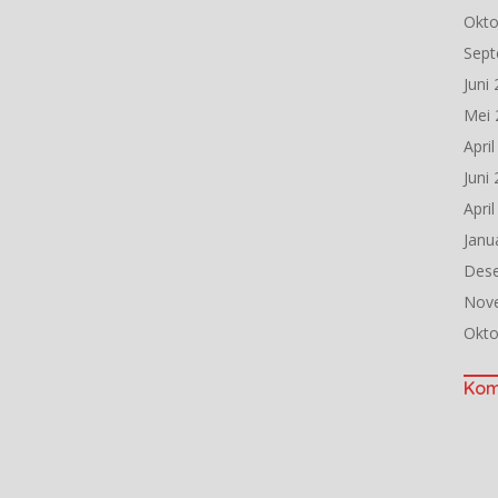
Okto
Sept
Juni
Mei 
Apri
Juni
Apri
Janu
Des
Nov
Okto
Kom