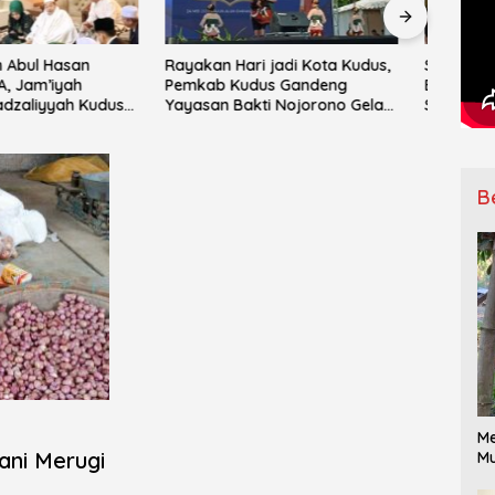
Hari jadi Kota Kudus,
Salma Salsabila Tampilkan
IPNU
Kudus Gandeng
Batik Modern di Gelar Karya
Mata
Bakti Nojorono Gelar
SMK Banat Kudus
ke-15
Tari Lajur Caping Kalo
Ranti
B
Me
ani Merugi
Mu