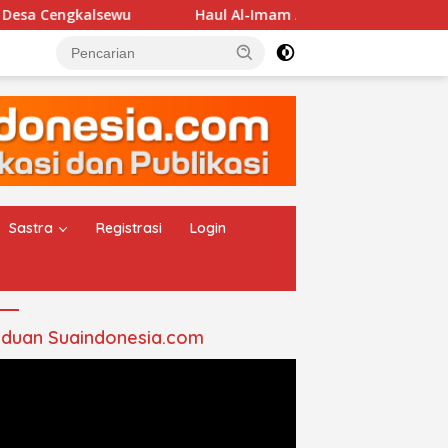
kalsewu
Haul Al-Imam Abul Hasan Assyadzali RA, Jam’i
Sastra
Registrasi
Login
duan Suaindonesia.com