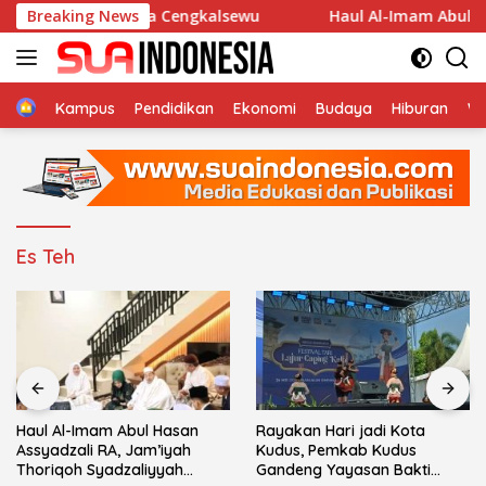
Langsung
a An-Nur Desa Cengkalsewu
Breaking News
Haul Al-Imam Abul Hasan 
ke
konten
Home
Kampus
Pendidikan
Ekonomi
Budaya
Hiburan
Wi
Es Teh
Haul Al-Imam Abul Hasan
Rayakan Hari jadi Kota
Assyadzali RA, Jam’iyah
Kudus, Pemkab Kudus
Thoriqoh Syadzaliyyah
Gandeng Yayasan Bakti