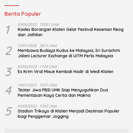
Berita Populer
1
03/06/2023
10561 Lihat
Kades Borangan Klaten Gelar Festival Kesenian Reog
dan Jathilan
2
15/01/2026
2815 Lihat
Membawa Budaya Kudus ke Malaysia, Sri Surachmi
Jalani Lecturer Exchange di UiTM Perlis Malaysia
3
03/06/2023
1704 Lihat
Es Krim Viral Mixue Kembali Hadir di Wedi Klaten
4
14/07/2025
1637 Lihat
Teater Jiwa PBSI UMK Siap Menyuguhkan Dua
Pementasan Kaya Cerita dan Makna
5
03/06/2023
1593 Lihat
Stadion Trikoyo di Klaten Menjadi Destinasi Populer
bagi Penggemar Jogging