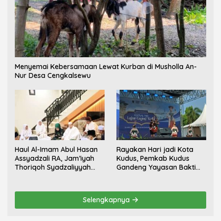
Menyemai Kebersamaan Lewat Kurban di Musholla An-
Nur Desa Cengkalsewu
Haul Al-Imam Abul Hasan
Rayakan Hari jadi Kota
Assyadzali RA, Jam’iyah
Kudus, Pemkab Kudus
Thoriqoh Syadzaliyyah
Gandeng Yayasan Bakti
Kudus Berlangsung
Nojorono Gelar Festival
Khidmat
Tari Lajur Caping Kalo
Selengkapnya