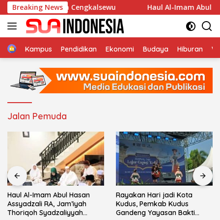
Langsung
la An-Nur Desa Cengkalsewu
Breaking News
Haul Al-Imam Abul Hasan 
ke
konten
Home
Kampus
Pendidikan
Ekonomi
Budaya
Hiburan
Wi
Jalan Pemuda
Haul Al-Imam Abul Hasan
Rayakan Hari jadi Kota
Assyadzali RA, Jam’iyah
Kudus, Pemkab Kudus
Thoriqoh Syadzaliyyah
Gandeng Yayasan Bakti