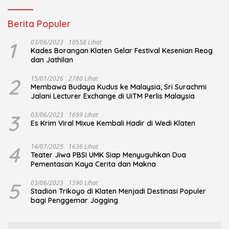
Berita Populer
1
03/06/2023
10558 Lihat
Kades Borangan Klaten Gelar Festival Kesenian Reog
dan Jathilan
2
15/01/2026
2780 Lihat
Membawa Budaya Kudus ke Malaysia, Sri Surachmi
Jalani Lecturer Exchange di UiTM Perlis Malaysia
3
03/06/2023
1699 Lihat
Es Krim Viral Mixue Kembali Hadir di Wedi Klaten
4
14/07/2025
1636 Lihat
Teater Jiwa PBSI UMK Siap Menyuguhkan Dua
Pementasan Kaya Cerita dan Makna
5
03/06/2023
1590 Lihat
Stadion Trikoyo di Klaten Menjadi Destinasi Populer
bagi Penggemar Jogging