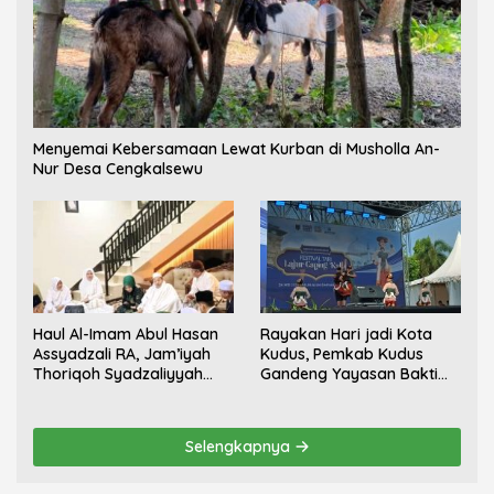
Menyemai Kebersamaan Lewat Kurban di Musholla An-
Nur Desa Cengkalsewu
Haul Al-Imam Abul Hasan
Rayakan Hari jadi Kota
Assyadzali RA, Jam’iyah
Kudus, Pemkab Kudus
Thoriqoh Syadzaliyyah
Gandeng Yayasan Bakti
Kudus Berlangsung
Nojorono Gelar Festival
Khidmat
Tari Lajur Caping Kalo
Selengkapnya