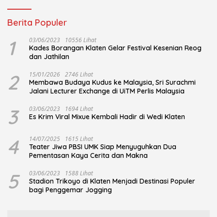
Berita Populer
1
03/06/2023
10556 Lihat
Kades Borangan Klaten Gelar Festival Kesenian Reog
dan Jathilan
2
15/01/2026
2746 Lihat
Membawa Budaya Kudus ke Malaysia, Sri Surachmi
Jalani Lecturer Exchange di UiTM Perlis Malaysia
3
03/06/2023
1694 Lihat
Es Krim Viral Mixue Kembali Hadir di Wedi Klaten
4
14/07/2025
1615 Lihat
Teater Jiwa PBSI UMK Siap Menyuguhkan Dua
Pementasan Kaya Cerita dan Makna
5
03/06/2023
1588 Lihat
Stadion Trikoyo di Klaten Menjadi Destinasi Populer
bagi Penggemar Jogging