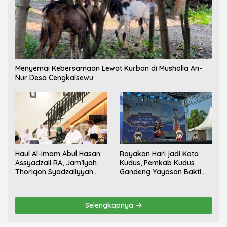
Menyemai Kebersamaan Lewat Kurban di Musholla An-
Nur Desa Cengkalsewu
Haul Al-Imam Abul Hasan
Rayakan Hari jadi Kota
Assyadzali RA, Jam’iyah
Kudus, Pemkab Kudus
Thoriqoh Syadzaliyyah
Gandeng Yayasan Bakti
Kudus Berlangsung
Nojorono Gelar Festival
Khidmat
Tari Lajur Caping Kalo
Selengkapnya