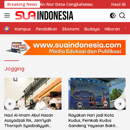
Langsung
di Musholla An-Nur Desa Cengkalsewu
Breaking News
Haul Al-Imam A
ke
konten
Home
Kampus
Pendidikan
Ekonomi
Budaya
Hiburan
Wi
Jogging
Haul Al-Imam Abul Hasan
Rayakan Hari jadi Kota
Assyadzali RA, Jam’iyah
Kudus, Pemkab Kudus
Thoriqoh Syadzaliyyah
Gandeng Yayasan Bakti