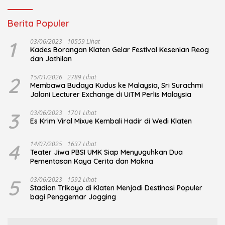
Berita Populer
1
03/06/2023
10559 Lihat
Kades Borangan Klaten Gelar Festival Kesenian Reog
dan Jathilan
2
15/01/2026
2789 Lihat
Membawa Budaya Kudus ke Malaysia, Sri Surachmi
Jalani Lecturer Exchange di UiTM Perlis Malaysia
3
03/06/2023
1701 Lihat
Es Krim Viral Mixue Kembali Hadir di Wedi Klaten
4
14/07/2025
1637 Lihat
Teater Jiwa PBSI UMK Siap Menyuguhkan Dua
Pementasan Kaya Cerita dan Makna
5
03/06/2023
1592 Lihat
Stadion Trikoyo di Klaten Menjadi Destinasi Populer
bagi Penggemar Jogging