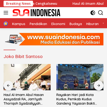
Langsung
la An-Nur Desa Cengkalsewu
Breaking News
Haul Al-Imam Abul Hasan
ke
konten
Home
Kampus
Pendidikan
Ekonomi
Budaya
Hiburan
Wi
Joko Bibit Santoso
Haul Al-Imam Abul Hasan
Rayakan Hari jadi Kota
Assyadzali RA, Jam’iyah
Kudus, Pemkab Kudus
Thoriqoh Syadzaliyyah
Gandeng Yayasan Bakti