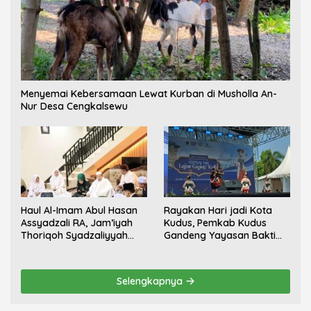
Menyemai Kebersamaan Lewat Kurban di Musholla An-
Nur Desa Cengkalsewu
Haul Al-Imam Abul Hasan
Rayakan Hari jadi Kota
Assyadzali RA, Jam’iyah
Kudus, Pemkab Kudus
Thoriqoh Syadzaliyyah
Gandeng Yayasan Bakti
Kudus Berlangsung
Nojorono Gelar Festival
Khidmat
Tari Lajur Caping Kalo
Selengkapnya