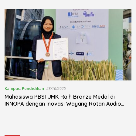
Kudus Berlangsung Khidmat
Nojorono Gelar Festival Tari
Lajur Caping Kalo
Kampus
,
Pendidikan
28/10/2025
Mahasiswa PBSI UMK Raih Bronze Medal di
INNOPA dengan Inovasi Wayang Rotan Audio
Sensorik