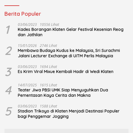
Berita Populer
1
03/06/2023
10556 Lihat
Kades Borangan Klaten Gelar Festival Kesenian Reog
dan Jathilan
2
15/01/2026
2746 Lihat
Membawa Budaya Kudus ke Malaysia, Sri Surachmi
Jalani Lecturer Exchange di UiTM Perlis Malaysia
3
03/06/2023
1694 Lihat
Es Krim Viral Mixue Kembali Hadir di Wedi Klaten
4
14/07/2025
1615 Lihat
Teater Jiwa PBSI UMK Siap Menyuguhkan Dua
Pementasan Kaya Cerita dan Makna
5
03/06/2023
1588 Lihat
Stadion Trikoyo di Klaten Menjadi Destinasi Populer
bagi Penggemar Jogging