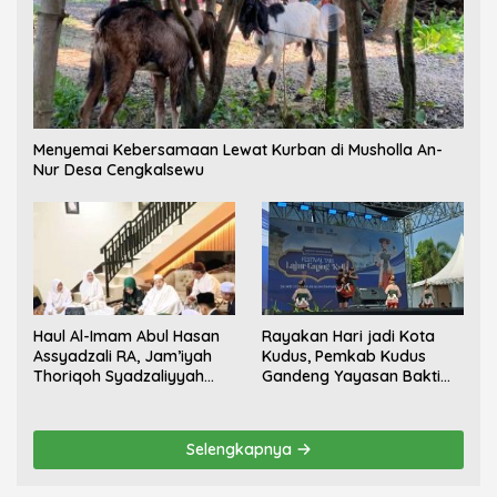
Menyemai Kebersamaan Lewat Kurban di Musholla An-
Nur Desa Cengkalsewu
Haul Al-Imam Abul Hasan
Rayakan Hari jadi Kota
Assyadzali RA, Jam’iyah
Kudus, Pemkab Kudus
Thoriqoh Syadzaliyyah
Gandeng Yayasan Bakti
Kudus Berlangsung
Nojorono Gelar Festival
Khidmat
Tari Lajur Caping Kalo
Selengkapnya