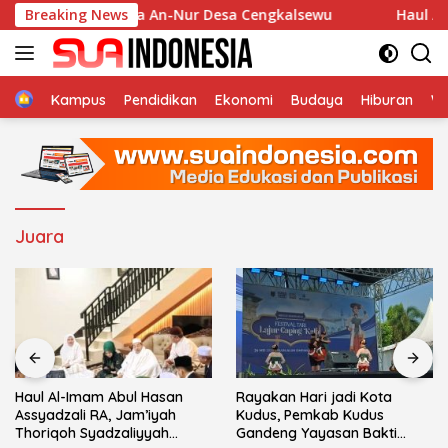
Langsung
n di Musholla An-Nur Desa Cengkalsewu
Breaking News
Haul Al-Imam
ke
konten
Home
Kampus
Pendidikan
Ekonomi
Budaya
Hiburan
Wi
Juara
Haul Al-Imam Abul Hasan
Rayakan Hari jadi Kota
Assyadzali RA, Jam’iyah
Kudus, Pemkab Kudus
Thoriqoh Syadzaliyyah
Gandeng Yayasan Bakti