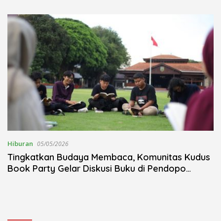
Kudus Berlangsung Khidmat
Nojorono Gelar Festival Tari
Lajur Caping Kalo
Hiburan
05/05/2026
Tingkatkan Budaya Membaca, Komunitas Kudus
Book Party Gelar Diskusi Buku di Pendopo
Kudus