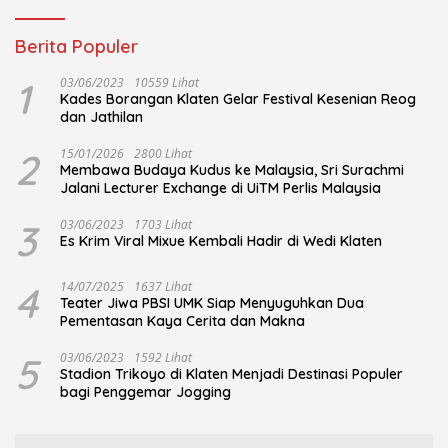
Berita Populer
1
03/06/2023
10559 Lihat
Kades Borangan Klaten Gelar Festival Kesenian Reog
dan Jathilan
2
15/01/2026
2800 Lihat
Membawa Budaya Kudus ke Malaysia, Sri Surachmi
Jalani Lecturer Exchange di UiTM Perlis Malaysia
3
03/06/2023
1703 Lihat
Es Krim Viral Mixue Kembali Hadir di Wedi Klaten
4
14/07/2025
1637 Lihat
Teater Jiwa PBSI UMK Siap Menyuguhkan Dua
Pementasan Kaya Cerita dan Makna
5
03/06/2023
1592 Lihat
Stadion Trikoyo di Klaten Menjadi Destinasi Populer
bagi Penggemar Jogging