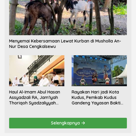
Menyemai Kebersamaan Lewat Kurban di Musholla An-
Nur Desa Cengkalsewu
Haul Al-Imam Abul Hasan
Rayakan Hari jadi Kota
Assyadzali RA, Jam’iyah
Kudus, Pemkab Kudus
Thoriqoh Syadzaliyyah
Gandeng Yayasan Bakti
Kudus Berlangsung
Nojorono Gelar Festival
Khidmat
Tari Lajur Caping Kalo
Selengkapnya