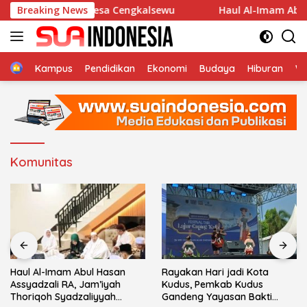
Langsung
lla An-Nur Desa Cengkalsewu
Breaking News
Haul Al-Imam Abul Hasa
ke
konten
Home
Kampus
Pendidikan
Ekonomi
Budaya
Hiburan
Wi
Komunitas
Haul Al-Imam Abul Hasan
Rayakan Hari jadi Kota
Assyadzali RA, Jam’iyah
Kudus, Pemkab Kudus
Thoriqoh Syadzaliyyah
Gandeng Yayasan Bakti