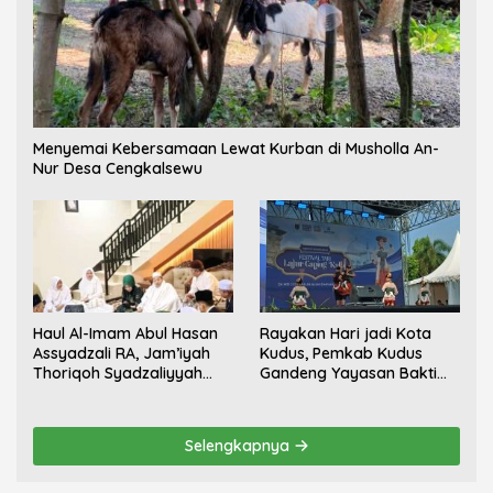
Menyemai Kebersamaan Lewat Kurban di Musholla An-
Nur Desa Cengkalsewu
Haul Al-Imam Abul Hasan
Rayakan Hari jadi Kota
Assyadzali RA, Jam’iyah
Kudus, Pemkab Kudus
Thoriqoh Syadzaliyyah
Gandeng Yayasan Bakti
Kudus Berlangsung
Nojorono Gelar Festival
Khidmat
Tari Lajur Caping Kalo
Selengkapnya