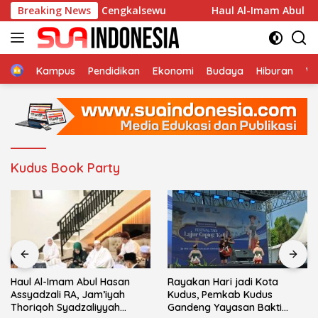
Langsung
 An-Nur Desa Cengkalsewu
Breaking News
Haul Al-Imam Abul Hasan A
ke
konten
Home
Kampus
Pendidikan
Ekonomi
Budaya
Hiburan
Wi
Kudus Book Party
Haul Al-Imam Abul Hasan
Rayakan Hari jadi Kota
Assyadzali RA, Jam’iyah
Kudus, Pemkab Kudus
Thoriqoh Syadzaliyyah
Gandeng Yayasan Bakti