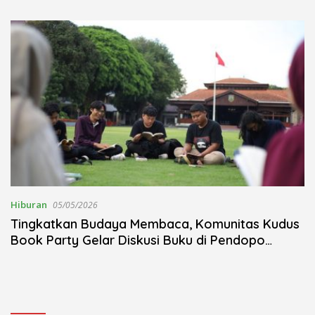
Kudus Berlangsung Khidmat
Nojorono Gelar Festival Tari
Lajur Caping Kalo
Hiburan
05/05/2026
Tingkatkan Budaya Membaca, Komunitas Kudus
Book Party Gelar Diskusi Buku di Pendopo
Kudus