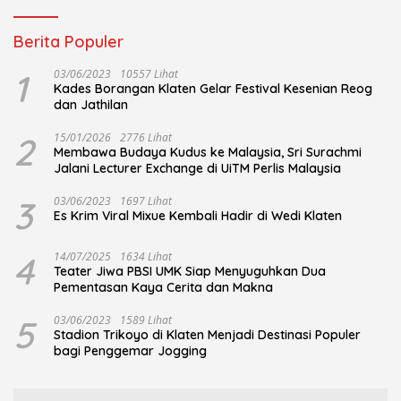
Berita Populer
1
03/06/2023
10557 Lihat
Kades Borangan Klaten Gelar Festival Kesenian Reog
dan Jathilan
2
15/01/2026
2776 Lihat
Membawa Budaya Kudus ke Malaysia, Sri Surachmi
Jalani Lecturer Exchange di UiTM Perlis Malaysia
3
03/06/2023
1697 Lihat
Es Krim Viral Mixue Kembali Hadir di Wedi Klaten
4
14/07/2025
1634 Lihat
Teater Jiwa PBSI UMK Siap Menyuguhkan Dua
Pementasan Kaya Cerita dan Makna
5
03/06/2023
1589 Lihat
Stadion Trikoyo di Klaten Menjadi Destinasi Populer
bagi Penggemar Jogging