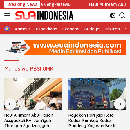
Langsung
a An-Nur Desa Cengkalsewu
Breaking News
Haul Al-Imam Abul Hasan 
ke
konten
Home
Kampus
Pendidikan
Ekonomi
Budaya
Hiburan
Wi
Mahasiwa PBSI UMK
Haul Al-Imam Abul Hasan
Rayakan Hari jadi Kota
Assyadzali RA, Jam’iyah
Kudus, Pemkab Kudus
Thoriqoh Syadzaliyyah
Gandeng Yayasan Bakti