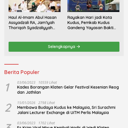
Haul Al-Imam Abul Hasan
Rayakan Hari jadi Kota
Assyadzali RA, Jam’iyah
Kudus, Pemkab Kudus
Thoriqoh Syadzaliyyah
Gandeng Yayasan Bakti
Kudus Berlangsung
Nojorono Gelar Festival
Khidmat
Tari Lajur Caping Kalo
Selengkapnya
Berita Populer
1
03/06/2023
10559 Lihat
Kades Borangan Klaten Gelar Festival Kesenian Reog
dan Jathilan
2
15/01/2026
2798 Lihat
Membawa Budaya Kudus ke Malaysia, Sri Surachmi
Jalani Lecturer Exchange di UiTM Perlis Malaysia
3
03/06/2023
1702 Lihat
Es Krim Viral Mixue Kembali Hadir di Wedi Klaten