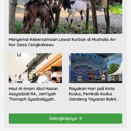
Menyemai Kebersamaan Lewat Kurban di Musholla An-
Nur Desa Cengkalsewu
Haul Al-Imam Abul Hasan
Rayakan Hari jadi Kota
Assyadzali RA, Jam’iyah
Kudus, Pemkab Kudus
Thoriqoh Syadzaliyyah
Gandeng Yayasan Bakti
Kudus Berlangsung
Nojorono Gelar Festival
Khidmat
Tari Lajur Caping Kalo
Selengkapnya