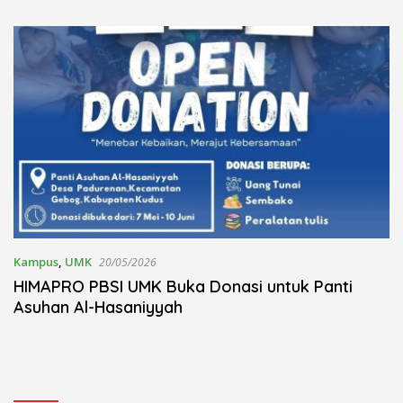
Kudus Berlangsung Khidmat
Nojorono Gelar Festival Tari
Lajur Caping Kalo
Kampus
,
UMK
20/05/2026
HIMAPRO PBSI UMK Buka Donasi untuk Panti
Asuhan Al-Hasaniyyah