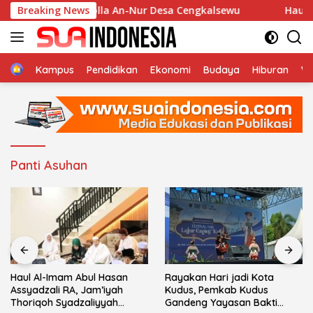
Langsung
an di Musholla An-Nur Desa Cengkalsewu
Breaking News
Haul Al-Ima
ke
konten
Home
Kampus
Pendidikan
Ekonomi
Budaya
Hiburan
Wi
Panti Asuhan
Haul Al-Imam Abul Hasan
Rayakan Hari jadi Kota
Assyadzali RA, Jam’iyah
Kudus, Pemkab Kudus
Thoriqoh Syadzaliyyah
Gandeng Yayasan Bakti