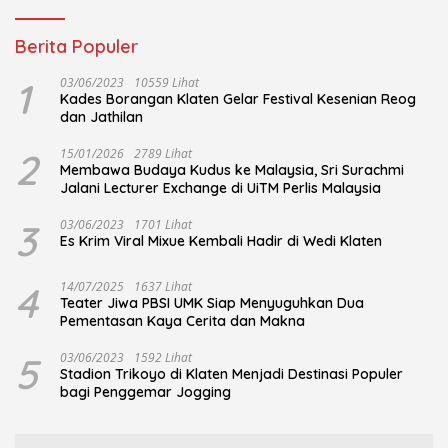
Berita Populer
1
03/06/2023
10559 Lihat
Kades Borangan Klaten Gelar Festival Kesenian Reog
dan Jathilan
2
15/01/2026
2789 Lihat
Membawa Budaya Kudus ke Malaysia, Sri Surachmi
Jalani Lecturer Exchange di UiTM Perlis Malaysia
3
03/06/2023
1701 Lihat
Es Krim Viral Mixue Kembali Hadir di Wedi Klaten
4
14/07/2025
1637 Lihat
Teater Jiwa PBSI UMK Siap Menyuguhkan Dua
Pementasan Kaya Cerita dan Makna
5
03/06/2023
1592 Lihat
Stadion Trikoyo di Klaten Menjadi Destinasi Populer
bagi Penggemar Jogging