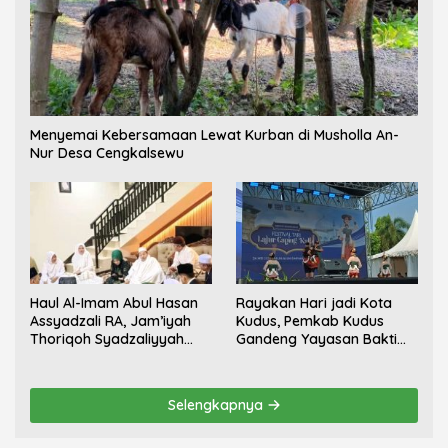
Menyemai Kebersamaan Lewat Kurban di Musholla An-
Nur Desa Cengkalsewu
Haul Al-Imam Abul Hasan
Rayakan Hari jadi Kota
Assyadzali RA, Jam’iyah
Kudus, Pemkab Kudus
Thoriqoh Syadzaliyyah
Gandeng Yayasan Bakti
Kudus Berlangsung
Nojorono Gelar Festival
Khidmat
Tari Lajur Caping Kalo
Selengkapnya