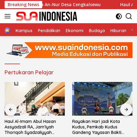
Langsung
n di Musholla An-Nur Desa Cengkalsewu
Breaking News
Haul Al-Imam
ke
konten
Home
Kampus
Pendidikan
Ekonomi
Budaya
Hiburan
Wi
Pertukaran Pelajar
Haul Al-Imam Abul Hasan
Rayakan Hari jadi Kota
Assyadzali RA, Jam’iyah
Kudus, Pemkab Kudus
Thoriqoh Syadzaliyyah
Gandeng Yayasan Bakti