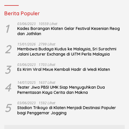
Berita Populer
1
03/06/2023
10559 Lihat
Kades Borangan Klaten Gelar Festival Kesenian Reog
dan Jathilan
2
15/01/2026
2799 Lihat
Membawa Budaya Kudus ke Malaysia, Sri Surachmi
Jalani Lecturer Exchange di UiTM Perlis Malaysia
3
03/06/2023
1703 Lihat
Es Krim Viral Mixue Kembali Hadir di Wedi Klaten
4
14/07/2025
1637 Lihat
Teater Jiwa PBSI UMK Siap Menyuguhkan Dua
Pementasan Kaya Cerita dan Makna
5
03/06/2023
1592 Lihat
Stadion Trikoyo di Klaten Menjadi Destinasi Populer
bagi Penggemar Jogging