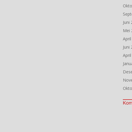
Okto
Sept
Juni
Mei 
Apri
Juni
Apri
Janu
Des
Nov
Okto
Kom