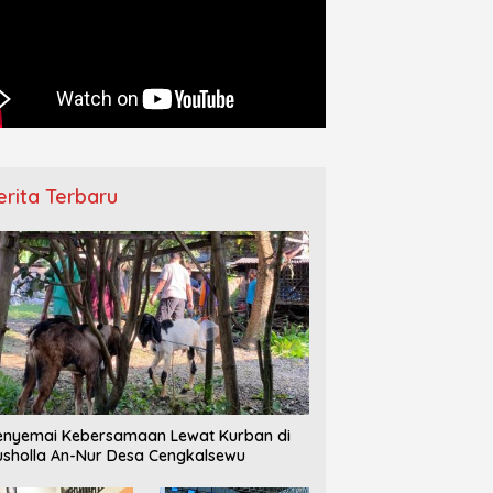
–IPPNU Gamong
Pemberangkatan Jamaah Haji
Ha
ngkan Persiapan Makesta
Jepara Berlangsung Khidmat,
D
 Jelang Reorganisasi
Diwarnai Tangis Haru Keluarga
T
ng
erita Terbaru
nyemai Kebersamaan Lewat Kurban di
sholla An-Nur Desa Cengkalsewu