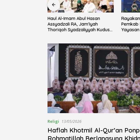
Haul Al-Imam Abul Hasan
Rayakan 
ebersamaan Lewat
Assyadzali RA, Jam’iyah
Pemkab 
usholla An-Nur
Thoriqoh Syadzaliyyah Kudus
Yayasan 
alsewu
Berlangsung Khidmat
Festival 
Religi
13/05/2026
Haflah Khotmil Al-Qur’an Pon
Rohmatillah Berlangsung Khid