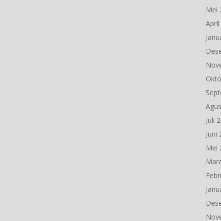
Mei 
Apri
Janu
Des
Nov
Okto
Sept
Agus
Juli 
Juni
Mei 
Mare
Febr
Janu
Des
Nov