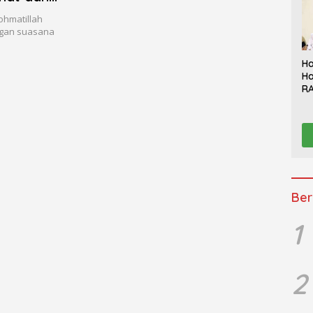
ohmatillah
ngan suasana
Ha
Ha
RA
Th
Sy
Be
K
Ber
1
2