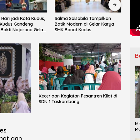
Hari jadi Kota Kudus,
Salma Salsabila Tampilkan
IPNU
Kudus Gandeng
Batik Modern di Gelar Karya
Mata
Bakti Nojorono Gelar
SMK Banat Kudus
ke-15
Tari Lajur Caping Kalo
Ranti
B
Keceriaan Kegiatan Pesantren Kilat di
SDN 1 Taskombang
Me
pes
Mu
mat dan