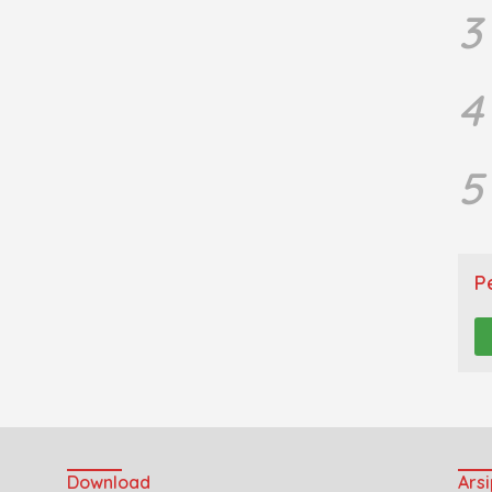
3
4
5
P
Download
Arsi