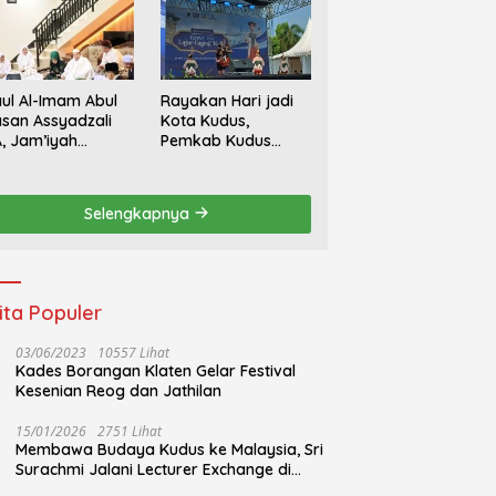
ul Al-Imam Abul
Rayakan Hari jadi
san Assyadzali
Kota Kudus,
, Jam’iyah
Pemkab Kudus
oriqoh
Gandeng Yayasan
adzaliyyah Kudus
Bakti Nojorono
rlangsung
Gelar Festival Tari
Selengkapnya
hidmat
Lajur Caping Kalo
ita Populer
03/06/2023
10557 Lihat
Kades Borangan Klaten Gelar Festival
Kesenian Reog dan Jathilan
15/01/2026
2751 Lihat
Membawa Budaya Kudus ke Malaysia, Sri
Surachmi Jalani Lecturer Exchange di
UiTM Perlis Malaysia