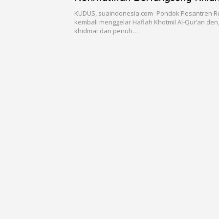
Penuh Haru
KUDUS, suaindonesia.com- Pondok Pesantren R
kembali menggelar Haflah Khotmil Al-Qur’an de
khidmat dan penuh…