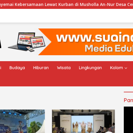
rsamaan Lewat Kurban di Musholla An-Nur Desa Cengkalsewu
i
Budaya
Hiburan
Wisata
Lingkungan
Kolom
Pan