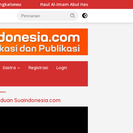
Haul Al-Imam Abul Hasan Assyadzali RA, Jam’iyah Thor
Sastra
Registrasi
Login
duan Suaindonesia.com