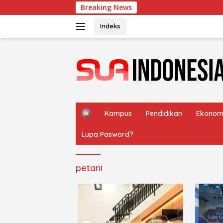
Langsung
Breaking News
Menyem
ke
konten
Indeks
H
Kampus
Pendidikan
Ekonom
o
m
Lupa Pasword?
e
petani