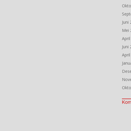
Okto
Sept
Juni
Mei 
Apri
Juni
Apri
Janu
Des
Nov
Okto
Kom