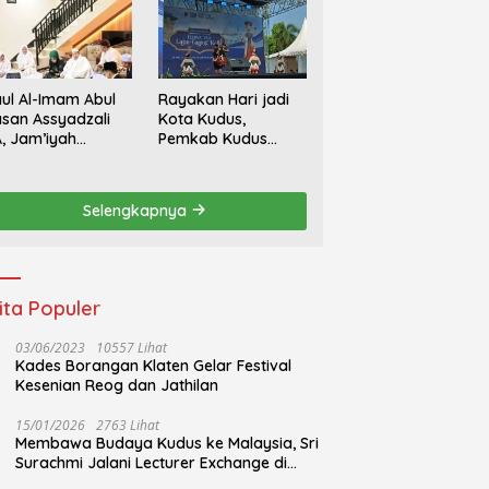
ul Al-Imam Abul
Rayakan Hari jadi
san Assyadzali
Kota Kudus,
, Jam’iyah
Pemkab Kudus
oriqoh
Gandeng Yayasan
adzaliyyah Kudus
Bakti Nojorono
rlangsung
Gelar Festival Tari
Selengkapnya
hidmat
Lajur Caping Kalo
ita Populer
03/06/2023
10557 Lihat
Kades Borangan Klaten Gelar Festival
Kesenian Reog dan Jathilan
15/01/2026
2763 Lihat
Membawa Budaya Kudus ke Malaysia, Sri
Surachmi Jalani Lecturer Exchange di
UiTM Perlis Malaysia