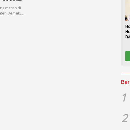
ng merah di
paten Demak,…
Ha
Ha
RA
Th
Sy
Be
K
Ber
1
2