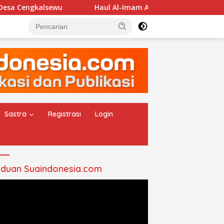
alsewu
Haul Al-Imam Abul Hasan Assyadzali RA, Jam’i
Sastra
Registrasi
Login
duan Suaindonesia.com