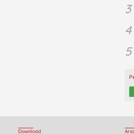
3
4
5
P
Download
Arsi