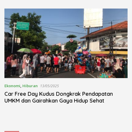
Kudus Berlangsung Khidmat
Nojorono Gelar Festival Tari
Lajur Caping Kalo
Ekonomi
,
Hiburan
13/05/2025
Car Free Day Kudus Dongkrak Pendapatan
UMKM dan Gairahkan Gaya Hidup Sehat