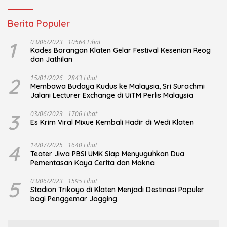
Berita Populer
1
03/06/2023
10564 Lihat
Kades Borangan Klaten Gelar Festival Kesenian Reog
dan Jathilan
2
15/01/2026
2843 Lihat
Membawa Budaya Kudus ke Malaysia, Sri Surachmi
Jalani Lecturer Exchange di UiTM Perlis Malaysia
3
03/06/2023
1706 Lihat
Es Krim Viral Mixue Kembali Hadir di Wedi Klaten
4
14/07/2025
1640 Lihat
Teater Jiwa PBSI UMK Siap Menyuguhkan Dua
Pementasan Kaya Cerita dan Makna
5
03/06/2023
1595 Lihat
Stadion Trikoyo di Klaten Menjadi Destinasi Populer
bagi Penggemar Jogging