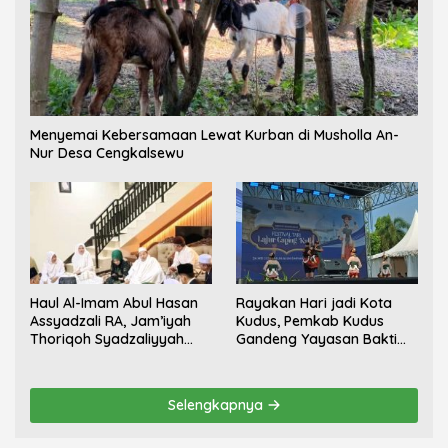
Menyemai Kebersamaan Lewat Kurban di Musholla An-
Nur Desa Cengkalsewu
Haul Al-Imam Abul Hasan
Rayakan Hari jadi Kota
Assyadzali RA, Jam’iyah
Kudus, Pemkab Kudus
Thoriqoh Syadzaliyyah
Gandeng Yayasan Bakti
Kudus Berlangsung
Nojorono Gelar Festival
Khidmat
Tari Lajur Caping Kalo
Selengkapnya