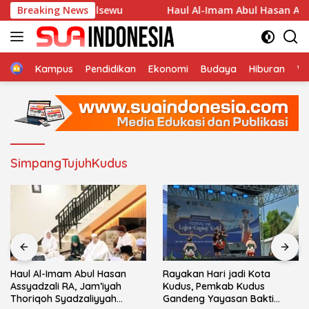
Langsung
r Desa Cengkalsewu
Breaking News
Haul Al-Imam Abul Hasan Assyadza
ke
konten
Home
Kampus
Pendidikan
Ekonomi
Budaya
Hiburan
Wi
SimpangTujuhKudus
Haul Al-Imam Abul Hasan
Rayakan Hari jadi Kota
Assyadzali RA, Jam’iyah
Kudus, Pemkab Kudus
Thoriqoh Syadzaliyyah
Gandeng Yayasan Bakti