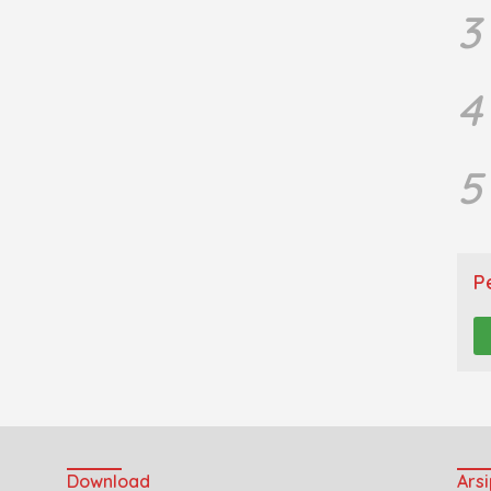
3
4
5
P
Download
Arsi