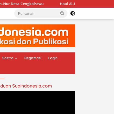
 Cengkalsewu
Haul Al-Imam Abul Hasan Assyadzali RA,
Sastra
Registrasi
Login
duan Suaindonesia.com