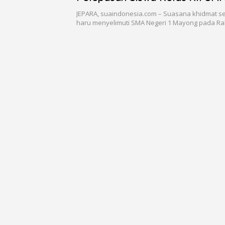
Mayong
JEPARA, suaindonesia.com – Suasana khidmat s
haru menyelimuti SMA Negeri 1 Mayong pada R