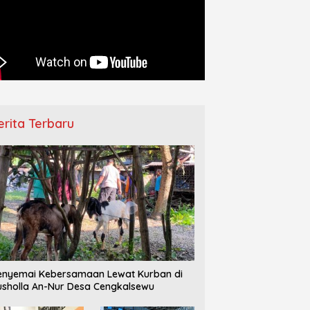
–IPPNU Gamong
Pemberangkatan Jamaah Haji
Ha
ngkan Persiapan Makesta
Jepara Berlangsung Khidmat,
D
 Jelang Reorganisasi
Diwarnai Tangis Haru Keluarga
T
ng
erita Terbaru
nyemai Kebersamaan Lewat Kurban di
sholla An-Nur Desa Cengkalsewu