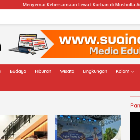
enyemai Kebersamaan Lewat Kurban di Musholla An-Nur Desa
i
Budaya
Hiburan
Wisata
Lingkungan
Kolom
Pan