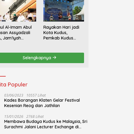
ul Al-Imam Abul
Rayakan Hari jadi
san Assyadzali
Kota Kudus,
, Jam’iyah
Pemkab Kudus
oriqoh
Gandeng Yayasan
adzaliyyah Kudus
Bakti Nojorono
rlangsung
Gelar Festival Tari
Selengkapnya
hidmat
Lajur Caping Kalo
ita Populer
03/06/2023
10557 Lihat
Kades Borangan Klaten Gelar Festival
Kesenian Reog dan Jathilan
15/01/2026
2768 Lihat
Membawa Budaya Kudus ke Malaysia, Sri
Surachmi Jalani Lecturer Exchange di
UiTM Perlis Malaysia