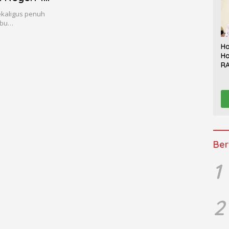
ekaligus penuh
abu…
Ha
Ha
RA
Th
Sy
Be
K
Ber
1
2