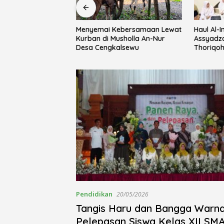
Haul Al-Imam Abul Hasan
Rayakan 
ebersamaan Lewat
Assyadzali RA, Jam’iyah
Pemkab 
usholla An-Nur
Thoriqoh Syadzaliyyah Kudus
Yayasan 
alsewu
Berlangsung Khidmat
Festival 
Pendidikan
20/05/2026
Tangis Haru dan Bangga Warna
Pelepasan Siswa Kelas XII SMA