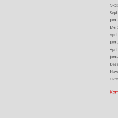
Okto
Sept
Juni
Mei 
Apri
Juni
Apri
Janu
Des
Nov
Okto
Kom