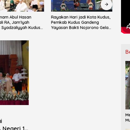
Hari jadi Kota Kudus,
Salma Salsabila Tampilkan
IPNU
Kudus Gandeng
Batik Modern di Gelar Karya
Mata
Bakti Nojorono Gelar
SMK Banat Kudus
ke-15
Tari Lajur Caping Kalo
Ranti
B
Me
i
Mu
 Negeri 1