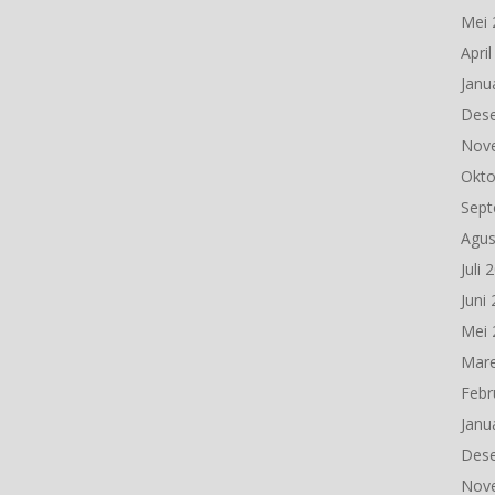
Mei 
Apri
Janu
Des
Nov
Okto
Sept
Agus
Juli 
Juni
Mei 
Mare
Febr
Janu
Des
Nov